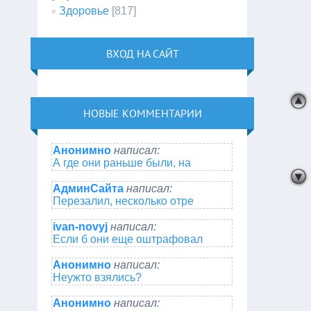
Здоровье
[817]
ВХОД НА САЙТ
НОВЫЕ КОММЕНТАРИИ
Анонимно
написал:
А где они раньше были, на
АдминСайта
написал:
Перезалил, несколько отре
ivan-novyj
написал:
Если б они еще оштрафовал
Анонимно
написал:
Неужто взялись?
Анонимно
написал: