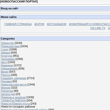
[
НОВОСПАССКИЙ ПОРТАЛ
]
Вход на сайт
Меню сайта
ГЛАВНАЯ СТРАНИЦА
ФОРУМ
ФОТОАЛЬБОМ
ИНФОРМАЦИЯ О НОВОСПАС
ON LINE TV
О
Categories
Общество
[3240]
Происшествия
[1634]
Спорт
[1568]
Афиша
[500]
Культура
[961]
Экономика
[1058]
Авто
[1263]
Криминал
[1372]
Образование
[836]
Видео
[547]
Пресса
[359]
К вашему сведению
[2714]
Реклама
[52]
Новоспасские вести
[1344]
Мнение
[322]
Репортаж
[90]
Цитата дня
[23]
Природа и экология
[1939]
ТАЛАНТЫ РАЙОНА
[204]
Новости Южного куста
[243]
Новости соседних районов
Новости сельских поселений района
[356]