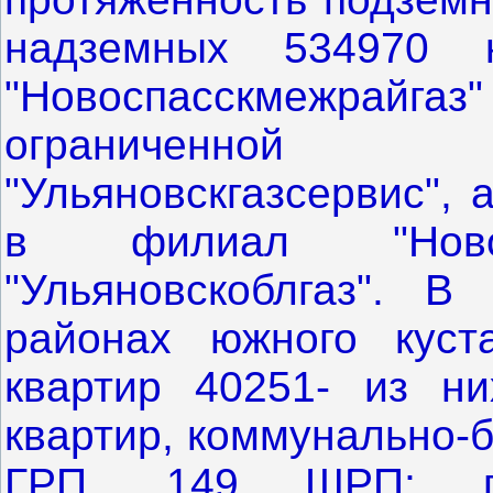
надземных 534970 
"Новоспасскмежрайгаз"
ограниченной 
"Ульяновскгазсервис", 
в филиал "Новос
"Ульяновскоблгаз". 
районах южного куст
квартир 40251- из н
квартир, коммунально-
ГРП, 149 ШРП; пр