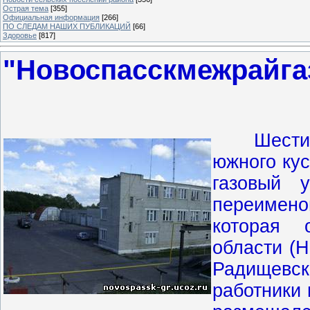
Острая тема
[355]
Официальная информация
[266]
ПО СЛЕДАМ НАШИХ ПУБЛИКАЦИЙ
[66]
Здоровье
[817]
"Новоспасскмежрайга
Шестидес
южного кус
газовый 
переимено
которая 
области (Н
Радищевск
работники 