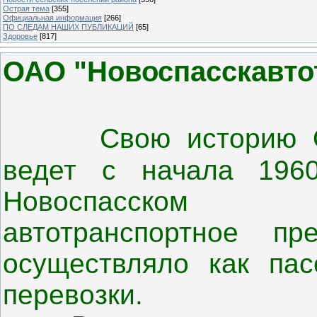
Острая тема
[355]
Официальная информация
[266]
ПО СЛЕДАМ НАШИХ ПУБЛИКАЦИЙ
[65]
Здоровье
[817]
ОАО "Новоспасскавто
Свою историю 
ведет с начала 196
Новоспасском 
автотранспортное пр
осуществляло как пас
перевозки.