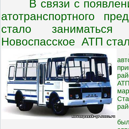
В связи с появление
атотранспортного пре
стало заниматься 
Новоспасское АТП стал
АТП
ав
пр
рай
АТП
ма
Ста
рай
Пик
бы