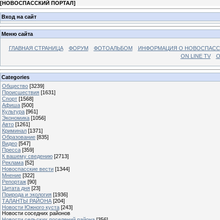
[
НОВОСПАССКИЙ ПОРТАЛ
]
Вход на сайт
Меню сайта
ГЛАВНАЯ СТРАНИЦА
ФОРУМ
ФОТОАЛЬБОМ
ИНФОРМАЦИЯ О НОВОСПАС
ON LINE TV
О
Categories
Общество
[3239]
Происшествия
[1631]
Спорт
[1568]
Афиша
[500]
Культура
[961]
Экономика
[1056]
Авто
[1261]
Криминал
[1371]
Образование
[835]
Видео
[547]
Пресса
[359]
К вашему сведению
[2713]
Реклама
[52]
Новоспасские вести
[1344]
Мнение
[322]
Репортаж
[90]
Цитата дня
[23]
Природа и экология
[1936]
ТАЛАНТЫ РАЙОНА
[204]
Новости Южного куста
[243]
Новости соседних районов
Новости сельских поселений района
[356]