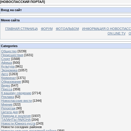
[
НОВОСПАССКИЙ ПОРТАЛ
]
Вход на сайт
Меню сайта
ГЛАВНАЯ СТРАНИЦА
ФОРУМ
ФОТОАЛЬБОМ
ИНФОРМАЦИЯ О НОВОСПАС
ON LINE TV
О
Categories
Общество
[3239]
Происшествия
[1631]
Спорт
[1568]
Афиша
[500]
Культура
[961]
Экономика
[1057]
Авто
[1263]
Криминал
[1371]
Образование
[835]
Видео
[547]
Пресса
[359]
К вашему сведению
[2714]
Реклама
[52]
Новоспасские вести
[1344]
Мнение
[322]
Репортаж
[90]
Цитата дня
[23]
Природа и экология
[1937]
ТАЛАНТЫ РАЙОНА
[204]
Новости Южного куста
[243]
Новости соседних районов
Новости сельских поселений района
[356]