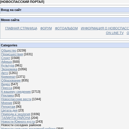
[
НОВОСПАССКИЙ ПОРТАЛ
]
Вход на сайт
Меню сайта
ГЛАВНАЯ СТРАНИЦА
ФОРУМ
ФОТОАЛЬБОМ
ИНФОРМАЦИЯ О НОВОСПАС
ON LINE TV
О
Categories
Общество
[3239]
Происшествия
[1631]
Спорт
[1568]
Афиша
[500]
Культура
[961]
Экономика
[1056]
Авто
[1261]
Криминал
[1371]
Образование
[835]
Видео
[547]
Пресса
[359]
К вашему сведению
[2713]
Реклама
[52]
Новоспасские вести
[1344]
Мнение
[322]
Репортаж
[90]
Цитата дня
[23]
Природа и экология
[1936]
ТАЛАНТЫ РАЙОНА
[204]
Новости Южного куста
[243]
Новости соседних районов
Новости сельских поселений района
[356]