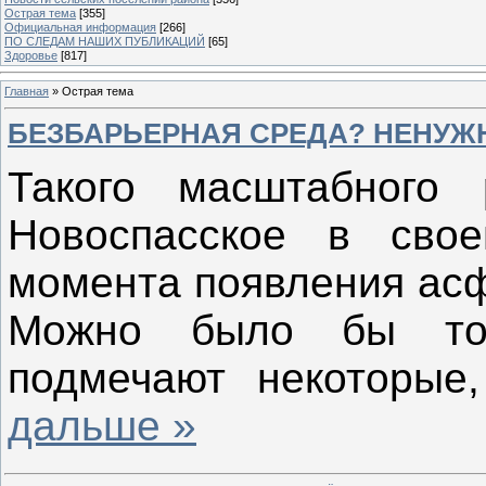
Острая тема
[355]
Официальная информация
[266]
ПО СЛЕДАМ НАШИХ ПУБЛИКАЦИЙ
[65]
Здоровье
[817]
Главная
»
Острая тема
БЕЗБАРЬЕРНАЯ СРЕДА? НЕНУЖ
Такого масштабного 
Новоспасское в сво
момента появления асф
Можно было бы тол
подмечают некоторые
дальше »