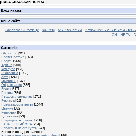
[
НОВОСПАССКИЙ ПОРТАЛ
]
Вход на сайт
Меню сайта
ГЛАВНАЯ СТРАНИЦА
ФОРУМ
ФОТОАЛЬБОМ
ИНФОРМАЦИЯ О НОВОСПАС
ON LINE TV
О
Categories
Общество
[3239]
Происшествия
[1631]
Спорт
[1568]
Афиша
[500]
Культура
[961]
Экономика
[1056]
Авто
[1261]
Криминал
[1371]
Образование
[835]
Видео
[547]
Пресса
[359]
К вашему сведению
[2713]
Реклама
[52]
Новоспасские вести
[1344]
Мнение
[322]
Репортаж
[90]
Цитата дня
[23]
Природа и экология
[1936]
ТАЛАНТЫ РАЙОНА
[204]
Новости Южного куста
[243]
Новости соседних районов
Новости сельских поселений района
[356]