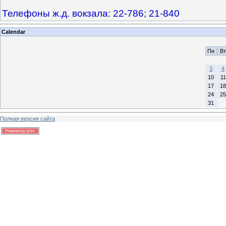
Телефоны ж.д. вокзала: 22-786; 21-840
Calendar
Пн
Вт
3
4
10
11
17
18
24
25
31
Полная версия сайта