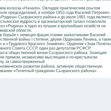
лем колхоза «Начало». Овладев практическим опытом
коле председателей, в ноябре 1953 года Василий Петрович
«Родина» Сызранского района и до июля 1981 года являетс
стьянская мудрость и организаторский талант позволили
оз «Родина» в одно из лучших и крупнейших хозяйств не
марской области.
ь в борьбе с немецко-фашистскими захватчиками Василий
твенной войны I степени, двумя Орденами Ленина, а такж
 и «Трудового Красного Знамени», Орденом «Знак Почета»
вного Совета СССР, один раз депутатом РСФСР.
вал в общественной жизни Сызранского района. Знающие
веке прямом, независимо мыслящим и по-крестьянски
чу, за самоотверженный
кономическое развитие района, активную общественную
 звание «Почетный гражданин Сызранского района».