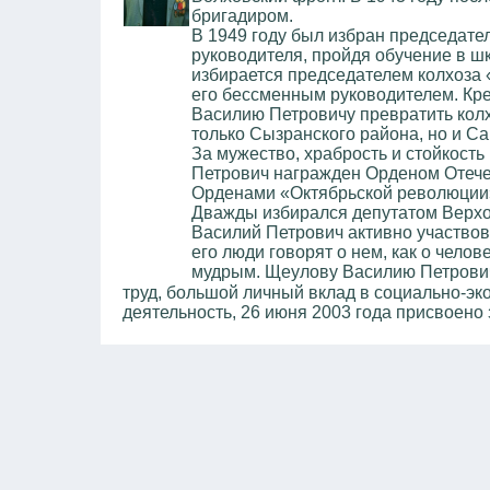
бригадиром.
В 1949 году был избран председате
руководителя, пройдя обучение в ш
избирается председателем колхоза 
его бессменным руководителем. Кре
Василию Петровичу превратить колх
только Сызранского района, но и Са
За мужество, храбрость и стойкост
Петрович награжден Орденом Отечес
Орденами «Октябрьской революции»
Дважды избирался депутатом Верхо
Василий Петрович активно участво
его люди говорят о нем, как о чело
мудрым. Щеулову Василию Петрови
труд, большой личный вклад в социально-э
деятельность, 26 июня 2003 года присвоено