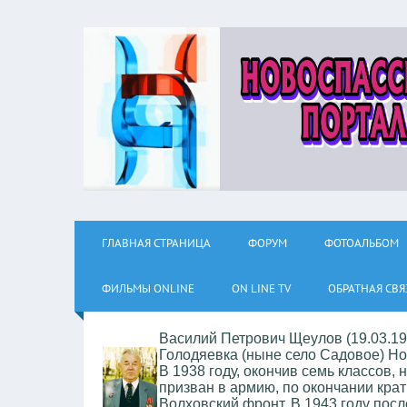
ГЛАВНАЯ СТРАНИЦА
ФОРУМ
ФОТОАЛЬБОМ
ФИЛЬМЫ ОNLINE
ON LINE TV
ОБРАТНАЯ СВЯ
Василий Петрович Щеулов (19.03.1923
Голодяевка (ныне село Садовое) Но
В 1938 году, окончив семь классов, 
призван в армию, по окончании кра
Волховский фронт. В 1943 году пос