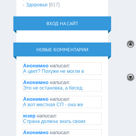
Здоровье
[817]
ВХОД НА САЙТ
НОВЫЕ КОММЕНТАРИИ
Анонимно
написал:
А цвет? Похуже не могли в
Анонимно
написал:
Это не остановка, а бесед
Анонимно
написал:
А вот местная СП - она же
юзер
написал:
Страна должна знать своих
Анонимно
написал: