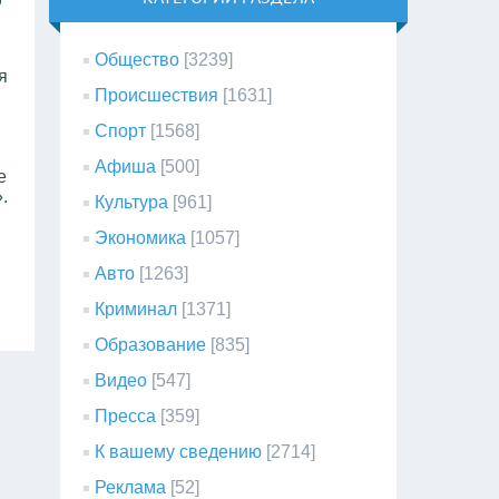
Общество
[3239]
я
Происшествия
[1631]
Спорт
[1568]
Афиша
[500]
е
.
Культура
[961]
Экономика
[1057]
Авто
[1263]
Криминал
[1371]
Образование
[835]
Видео
[547]
Пресса
[359]
К вашему сведению
[2714]
Реклама
[52]