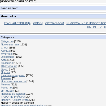
[
НОВОСПАССКИЙ ПОРТАЛ
]
Вход на сайт
Меню сайта
ГЛАВНАЯ СТРАНИЦА
ФОРУМ
ФОТОАЛЬБОМ
ИНФОРМАЦИЯ О НОВОСПАС
ON LINE TV
О
Categories
Общество
[3239]
Происшествия
[1631]
Спорт
[1568]
Афиша
[500]
Культура
[961]
Экономика
[1057]
Авто
[1263]
Криминал
[1371]
Образование
[835]
Видео
[547]
Пресса
[359]
К вашему сведению
[2714]
Реклама
[52]
Новоспасские вести
[1344]
Мнение
[322]
Репортаж
[90]
Цитата дня
[23]
Природа и экология
[1937]
ТАЛАНТЫ РАЙОНА
[204]
Новости Южного куста
[243]
Новости соседних районов
Новости сельских поселений района
[356]