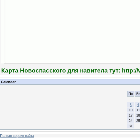
Карта Новоспасского для навитела тут:
http:
Calendar
Пн
Вт
3
4
10
11
17
18
24
25
31
Полная версия сайта