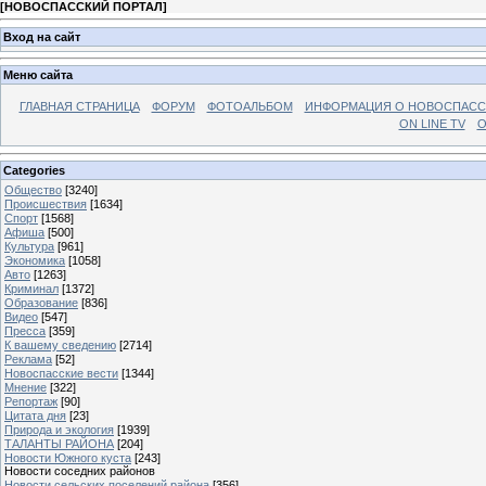
[
НОВОСПАССКИЙ ПОРТАЛ
]
Вход на сайт
Меню сайта
ГЛАВНАЯ СТРАНИЦА
ФОРУМ
ФОТОАЛЬБОМ
ИНФОРМАЦИЯ О НОВОСПАС
ON LINE TV
О
Categories
Общество
[3240]
Происшествия
[1634]
Спорт
[1568]
Афиша
[500]
Культура
[961]
Экономика
[1058]
Авто
[1263]
Криминал
[1372]
Образование
[836]
Видео
[547]
Пресса
[359]
К вашему сведению
[2714]
Реклама
[52]
Новоспасские вести
[1344]
Мнение
[322]
Репортаж
[90]
Цитата дня
[23]
Природа и экология
[1939]
ТАЛАНТЫ РАЙОНА
[204]
Новости Южного куста
[243]
Новости соседних районов
Новости сельских поселений района
[356]