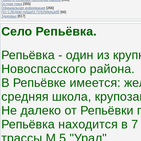
Острая тема
[355]
Официальная информация
[266]
ПО СЛЕДАМ НАШИХ ПУБЛИКАЦИЙ
[66]
Здоровье
[817]
Село Репьёвка.
Репьёвка - один из кру
Новоспасского района.
В Репьёвке имеется: ж
средняя школа, крупоза
Не далеко от Репьёвки 
Репьёвка находится в 7
трассы М 5 "Урал".