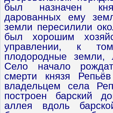
был назначен кн
дарованных ему зем
земли пересилили око
был хорошим хозяйс
управлении, к то
плодородные земли, 
Село начало рождат
смерти князя Репьё
владельцем села Реп
построен барский до
аллея вдоль барско