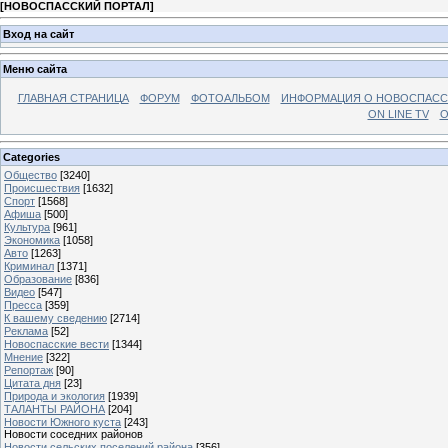
[
НОВОСПАССКИЙ ПОРТАЛ
]
Вход на сайт
Меню сайта
ГЛАВНАЯ СТРАНИЦА
ФОРУМ
ФОТОАЛЬБОМ
ИНФОРМАЦИЯ О НОВОСПАС
ON LINE TV
О
Categories
Общество
[3240]
Происшествия
[1632]
Спорт
[1568]
Афиша
[500]
Культура
[961]
Экономика
[1058]
Авто
[1263]
Криминал
[1371]
Образование
[836]
Видео
[547]
Пресса
[359]
К вашему сведению
[2714]
Реклама
[52]
Новоспасские вести
[1344]
Мнение
[322]
Репортаж
[90]
Цитата дня
[23]
Природа и экология
[1939]
ТАЛАНТЫ РАЙОНА
[204]
Новости Южного куста
[243]
Новости соседних районов
Новости сельских поселений района
[356]