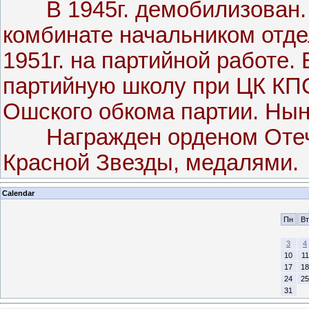
В 1945г. демобилизован. Ж
комбинате начальником отде
1951г. на партийной работе.
партийную школу при ЦК КПС
Ошского обкома партии. Нын
Награжден орденом Отечес
Красной Звезды, медалями.
Calendar
Пн
Вт
3
4
10
11
17
18
24
25
31