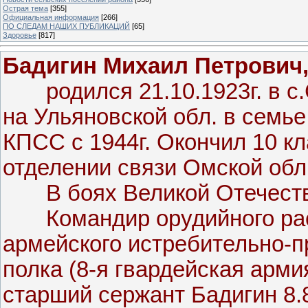
Острая тема
[355]
Официальная информация
[266]
ПО СЛЕДАМ НАШИХ ПУБЛИКАЦИЙ
[65]
Здоровье
[817]
Бадигин Михаил Петрович
родился 21.10.1923г. в с.
на Ульяновской обл. в семье
КПСС с 1944г. Окончил 10 к
отделении связи Омской обл.
В боях Великой Отечестве
Командир орудийного расче
армейского истребительно-п
полка (8-я гвардейская арми
старший сержант Бадигин 8.8