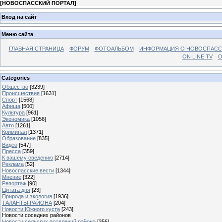
[
НОВОСПАССКИЙ ПОРТАЛ
]
Вход на сайт
Меню сайта
ГЛАВНАЯ СТРАНИЦА
ФОРУМ
ФОТОАЛЬБОМ
ИНФОРМАЦИЯ О НОВОСПАС
ON LINE TV
О
Categories
Общество
[3239]
Происшествия
[1631]
Спорт
[1568]
Афиша
[500]
Культура
[961]
Экономика
[1056]
Авто
[1261]
Криминал
[1371]
Образование
[835]
Видео
[547]
Пресса
[359]
К вашему сведению
[2714]
Реклама
[52]
Новоспасские вести
[1344]
Мнение
[322]
Репортаж
[90]
Цитата дня
[23]
Природа и экология
[1936]
ТАЛАНТЫ РАЙОНА
[204]
Новости Южного куста
[243]
Новости соседних районов
Новости сельских поселений района
[356]