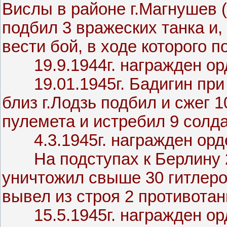
Вислы в районе г.Магнушев 
подбил 3 вражеских танка и,
вести бой, в ходе которого п
19.9.1944г. награжден орд
19.01.1945г. Бадигин при 
близ г.Лодзь подбил и сжег 1
пулемета и истребил 9 солда
4.3.1945г. награжден орде
На подступах к Берлину 25
уничтожил свыше 30 гитлеро
вывел из строя 2 противотан
15.5.1945г. награжден орд