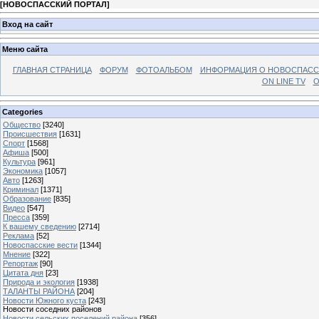
[
НОВОСПАССКИЙ ПОРТАЛ
]
Вход на сайт
Меню сайта
ГЛАВНАЯ СТРАНИЦА
ФОРУМ
ФОТОАЛЬБОМ
ИНФОРМАЦИЯ О НОВОСПАС
ON LINE TV
О
Categories
Общество
[3240]
Происшествия
[1631]
Спорт
[1568]
Афиша
[500]
Культура
[961]
Экономика
[1057]
Авто
[1263]
Криминал
[1371]
Образование
[835]
Видео
[547]
Пресса
[359]
К вашему сведению
[2714]
Реклама
[52]
Новоспасские вести
[1344]
Мнение
[322]
Репортаж
[90]
Цитата дня
[23]
Природа и экология
[1938]
ТАЛАНТЫ РАЙОНА
[204]
Новости Южного куста
[243]
Новости соседних районов
Новости сельских поселений района
[356]