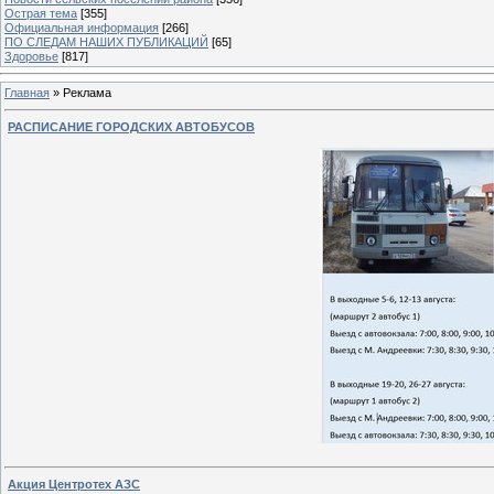
Острая тема
[355]
Официальная информация
[266]
ПО СЛЕДАМ НАШИХ ПУБЛИКАЦИЙ
[65]
Здоровье
[817]
Главная
»
Реклама
РАСПИСАНИЕ ГОРОДСКИХ АВТОБУСОВ
Акция Центротех АЗС