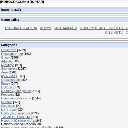
[
НОВОСПАССКИЙ ПОРТАЛ
]
Вход на сайт
Меню сайта
ГЛАВНАЯ СТРАНИЦА
ФОРУМ
ФОТОАЛЬБОМ
ИНФОРМАЦИЯ О НОВОСПАС
ON LINE TV
О
Categories
Общество
[3239]
Происшествия
[1631]
Спорт
[1568]
Афиша
[500]
Культура
[961]
Экономика
[1057]
Авто
[1261]
Криминал
[1371]
Образование
[835]
Видео
[547]
Пресса
[359]
К вашему сведению
[2714]
Реклама
[52]
Новоспасские вести
[1344]
Мнение
[322]
Репортаж
[90]
Цитата дня
[23]
Природа и экология
[1936]
ТАЛАНТЫ РАЙОНА
[204]
Новости Южного куста
[243]
Новости соседних районов
Новости сельских поселений района
[356]