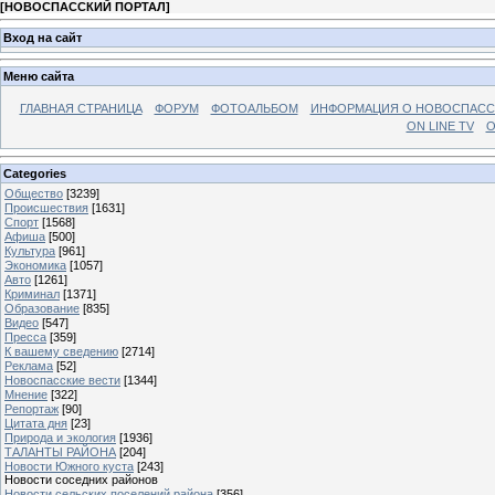
[
НОВОСПАССКИЙ ПОРТАЛ
]
Вход на сайт
Меню сайта
ГЛАВНАЯ СТРАНИЦА
ФОРУМ
ФОТОАЛЬБОМ
ИНФОРМАЦИЯ О НОВОСПАС
ON LINE TV
О
Categories
Общество
[3239]
Происшествия
[1631]
Спорт
[1568]
Афиша
[500]
Культура
[961]
Экономика
[1057]
Авто
[1261]
Криминал
[1371]
Образование
[835]
Видео
[547]
Пресса
[359]
К вашему сведению
[2714]
Реклама
[52]
Новоспасские вести
[1344]
Мнение
[322]
Репортаж
[90]
Цитата дня
[23]
Природа и экология
[1936]
ТАЛАНТЫ РАЙОНА
[204]
Новости Южного куста
[243]
Новости соседних районов
Новости сельских поселений района
[356]