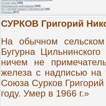
Острая тема
[355]
Официальная информация
[266]
ПО СЛЕДАМ НАШИХ ПУБЛИКАЦИЙ
[65]
Здоровье
[817]
СУРКОВ Григорий Ник
На обычном сельском
Бугурна Цильнинского 
ничем не примечатель
железа с надписью на 
Союза Сурков Григорий
году. Умер в 1966 г.»