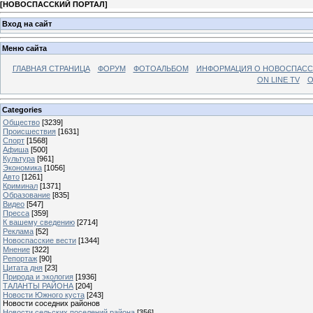
[
НОВОСПАССКИЙ ПОРТАЛ
]
Вход на сайт
Меню сайта
ГЛАВНАЯ СТРАНИЦА
ФОРУМ
ФОТОАЛЬБОМ
ИНФОРМАЦИЯ О НОВОСПАС
ON LINE TV
О
Categories
Общество
[3239]
Происшествия
[1631]
Спорт
[1568]
Афиша
[500]
Культура
[961]
Экономика
[1056]
Авто
[1261]
Криминал
[1371]
Образование
[835]
Видео
[547]
Пресса
[359]
К вашему сведению
[2714]
Реклама
[52]
Новоспасские вести
[1344]
Мнение
[322]
Репортаж
[90]
Цитата дня
[23]
Природа и экология
[1936]
ТАЛАНТЫ РАЙОНА
[204]
Новости Южного куста
[243]
Новости соседних районов
Новости сельских поселений района
[356]