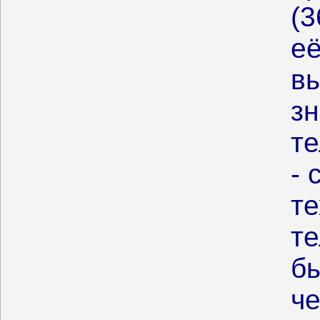
(3
её
вы
з
т
-
те
те
б
ч