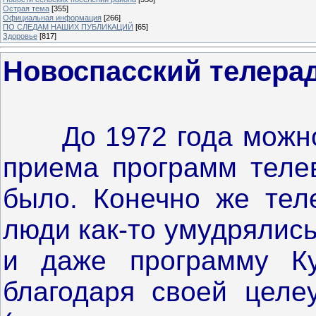
Острая тема
[355]
Официальная информация
[266]
ПО СЛЕДАМ НАШИХ ПУБЛИКАЦИЙ
[65]
Здоровье
[817]
Новоспасский телера
До 1972 года можно с
приема программ теле
было. Конечно же тел
люди как-то умудрялис
и даже программу Ку
благодаря своей целе