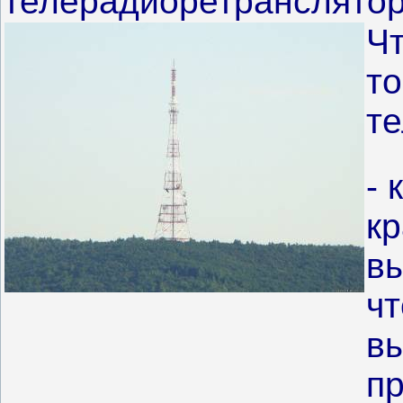
телерадиоретранслятор
Чт
то
т
- 
кр
вы
чт
вы
п