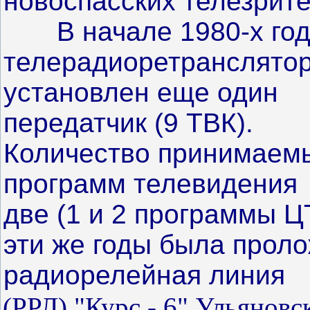
новоспасских телезрите
В начале 1980-х год
телерадиоретранслято
установлен еще один
передатчик
(
9 ТВК).
Количество принимаем
программ телевидения
две (1 и 2 программы ЦТ
эти же годы была прол
радиорелейная линия
(РРЛ) "Курс - 6" Ульяновс