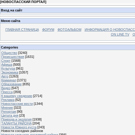
[
НОВОСПАССКИЙ ПОРТАЛ
]
Вход на сайт
Меню сайта
ГЛАВНАЯ СТРАНИЦА
ФОРУМ
ФОТОАЛЬБОМ
ИНФОРМАЦИЯ О НОВОСПАС
ON LINE TV
О
Categories
Общество
[3240]
Происшествия
[1631]
Спорт
[1568]
Афиша
[500]
Культура
[961]
Экономика
[1057]
Авто
[1263]
Криминал
[1371]
Образование
[835]
Видео
[547]
Пресса
[359]
К вашему сведению
[2714]
Реклама
[52]
Новоспасские вести
[1344]
Мнение
[322]
Репортаж
[90]
Цитата дня
[23]
Природа и экология
[1938]
ТАЛАНТЫ РАЙОНА
[204]
Новости Южного куста
[243]
Новости соседних районов
Новости сельских поселений района
[356]