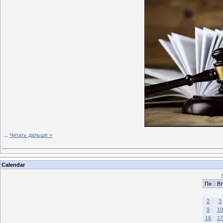
...
Читать дальше »
Calendar
Пн
Вт
2
3
9
10
16
17