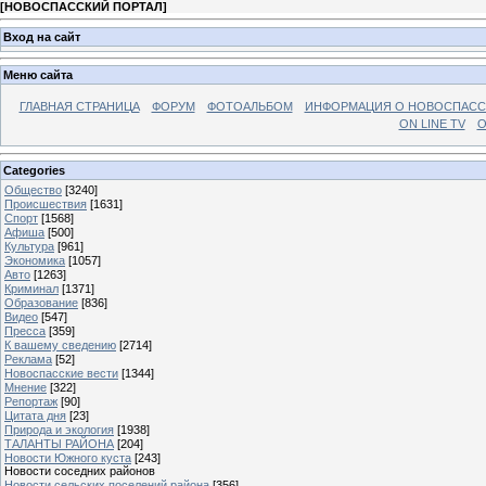
[
НОВОСПАССКИЙ ПОРТАЛ
]
Вход на сайт
Меню сайта
ГЛАВНАЯ СТРАНИЦА
ФОРУМ
ФОТОАЛЬБОМ
ИНФОРМАЦИЯ О НОВОСПАС
ON LINE TV
О
Categories
Общество
[3240]
Происшествия
[1631]
Спорт
[1568]
Афиша
[500]
Культура
[961]
Экономика
[1057]
Авто
[1263]
Криминал
[1371]
Образование
[836]
Видео
[547]
Пресса
[359]
К вашему сведению
[2714]
Реклама
[52]
Новоспасские вести
[1344]
Мнение
[322]
Репортаж
[90]
Цитата дня
[23]
Природа и экология
[1938]
ТАЛАНТЫ РАЙОНА
[204]
Новости Южного куста
[243]
Новости соседних районов
Новости сельских поселений района
[356]