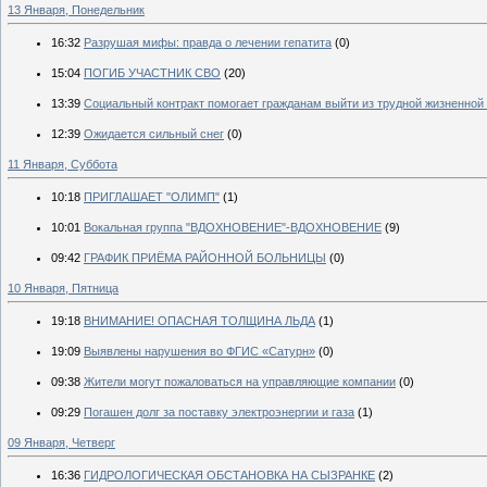
13 Января, Понедельник
16:32
Разрушая мифы: правда о лечении гепатита
(0)
15:04
ПОГИБ УЧАСТНИК СВО
(20)
13:39
Социальный контракт помогает гражданам выйти из трудной жизненной
12:39
Ожидается сильный снег
(0)
11 Января, Суббота
10:18
ПРИГЛАШАЕТ "ОЛИМП"
(1)
10:01
Вокальная группа "ВДОХНОВЕНИЕ"-ВДОХНОВЕНИЕ
(9)
09:42
ГРАФИК ПРИЁМА РАЙОННОЙ БОЛЬНИЦЫ
(0)
10 Января, Пятница
19:18
ВНИМАНИЕ! ОПАСНАЯ ТОЛЩИНА ЛЬДА
(1)
19:09
Выявлены нарушения во ФГИС «Сатурн»
(0)
09:38
Жители могут пожаловаться на управляющие компании
(0)
09:29
Погашен долг за поставку электроэнергии и газа
(1)
09 Января, Четверг
16:36
ГИДРОЛОГИЧЕСКАЯ ОБСТАНОВКА НА СЫЗРАНКЕ
(2)