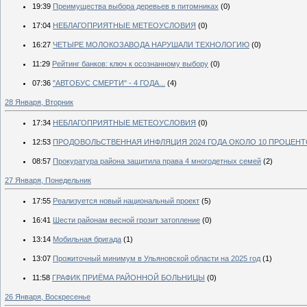
19:39
Преимущества выбора деревьев в питомниках
(0)
17:04
НЕБЛАГОПРИЯТНЫЕ МЕТЕОУСЛОВИЯ
(0)
16:27
ЧЕТЫРЕ МОЛОКОЗАВОДА НАРУШАЛИ ТЕХНОЛОГИЮ
(0)
11:29
Рейтинг банков: ключ к осознанному выбору
(0)
07:36
"АВТОБУС СМЕРТИ" - 4 ГОДА...
(4)
28 Января, Вторник
17:34
НЕБЛАГОПРИЯТНЫЕ МЕТЕОУСЛОВИЯ
(0)
12:53
ПРОДОВОЛЬСТВЕННАЯ ИНФЛЯЦИЯ 2024 ГОДА ОКОЛО 10 ПРОЦЕНТ
08:57
Прокуратура района защитила права 4 многодетных семей
(2)
27 Января, Понедельник
17:55
Реализуется новый национальный проект
(5)
16:41
Шести районам весной грозит затопление
(0)
13:14
Мобильная бригада
(1)
13:07
Прожиточный минимум в Ульяновской области на 2025 год
(1)
11:58
ГРАФИК ПРИЁМА РАЙОННОЙ БОЛЬНИЦЫ
(0)
26 Января, Воскресенье