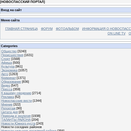
[
НОВОСПАССКИЙ ПОРТАЛ
]
Вход на сайт
Меню сайта
ГЛАВНАЯ СТРАНИЦА
ФОРУМ
ФОТОАЛЬБОМ
ИНФОРМАЦИЯ О НОВОСПАС
ON LINE TV
О
Categories
Общество
[3240]
Происшествия
[1631]
Спорт
[1568]
Афиша
[500]
Культура
[961]
Экономика
[1057]
Авто
[1263]
Криминал
[1371]
Образование
[836]
Видео
[547]
Пресса
[359]
К вашему сведению
[2714]
Реклама
[52]
Новоспасские вести
[1344]
Мнение
[322]
Репортаж
[90]
Цитата дня
[23]
Природа и экология
[1938]
ТАЛАНТЫ РАЙОНА
[204]
Новости Южного куста
[243]
Новости соседних районов
Новости сельских поселений района
[356]