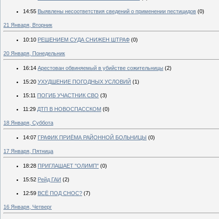
14:55
Выявлены несоответствия сведений о применении пестицидов
(0)
21 Января, Вторник
10:10
РЕШЕНИЕМ СУДА СНИЖЕН ШТРАФ
(0)
20 Января, Понедельник
16:14
Арестован обвиняемый в убийстве сожительницы
(2)
15:20
УХУДШЕНИЕ ПОГОДНЫХ УСЛОВИЙ
(1)
15:11
ПОГИБ УЧАСТНИК СВО
(3)
11:29
ДТП В НОВОСПАССКОМ
(0)
18 Января, Суббота
14:07
ГРАФИК ПРИЁМА РАЙОННОЙ БОЛЬНИЦЫ
(0)
17 Января, Пятница
18:28
ПРИГЛАШАЕТ "ОЛИМП"
(0)
15:52
Рейд ГАИ
(2)
12:59
ВСЁ ПОД СНОС?
(7)
16 Января, Четверг