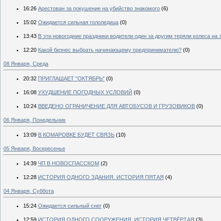
16:26
Арестован за покушение на убийство знакомого
(6)
15:02
Ожидается сильная гололедица
(0)
13:43
В эти новогодние праздники водители один за другим теряли колеса на
12:20
Какой бизнес выбрать начинающему предпринимателю?
(0)
08 Января, Среда
20:32
ПРИГЛАШАЕТ "ОКТЯБРЬ"
(0)
16:08
УХУДШЕНИЕ ПОГОДНЫХ УСЛОВИЙ
(0)
10:24
ВВЕДЕНО ОГРАНИЧЕНИЕ ДЛЯ АВТОБУСОВ И ГРУЗОВИКОВ
(0)
06 Января, Понедельник
13:09
В КОМАРОВКЕ БУДЕТ СВЯЗЬ
(10)
05 Января, Воскресенье
14:39
ЧП В НОВОСПАССКОМ
(2)
12:28
ИСТОРИЯ ОДНОГО ЗДАНИЯ. ИСТОРИЯ ПЯТАЯ
(4)
04 Января, Суббота
15:24
Ожидается сильный снег
(0)
12:59
ИСТОРИЯ ОДНОГО СООРУЖЕНИЯ. ИСТОРИЯ ЧЕТВЁРТАЯ
(3)