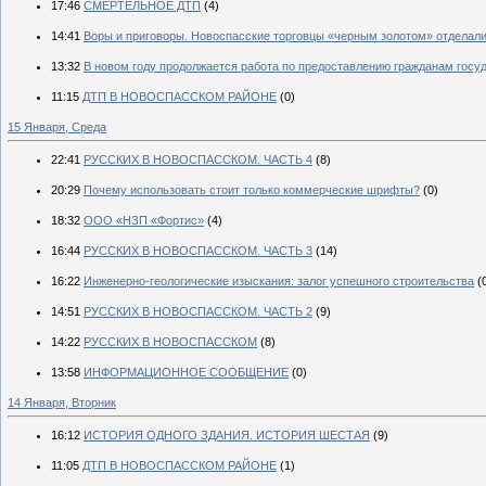
17:46
СМЕРТЕЛЬНОЕ ДТП
(4)
14:41
Воры и приговоры. Новоспасские торговцы «черным золотом» отделал
13:32
В новом году продолжается работа по предоставлению гражданам гос
11:15
ДТП В НОВОСПАССКОМ РАЙОНЕ
(0)
15 Января, Среда
22:41
РУССКИХ В НОВОСПАССКОМ. ЧАСТЬ 4
(8)
20:29
Почему использовать стоит только коммерческие шрифты?
(0)
18:32
ООО «НЗП «Фортис»
(4)
16:44
РУССКИХ В НОВОСПАССКОМ. ЧАСТЬ 3
(14)
16:22
Инженерно-геологические изыскания: залог успешного строительства
(
14:51
РУССКИХ В НОВОСПАССКОМ. ЧАСТЬ 2
(9)
14:22
РУССКИХ В НОВОСПАССКОМ
(8)
13:58
ИНФОРМАЦИОННОЕ СООБЩЕНИЕ
(0)
14 Января, Вторник
16:12
ИСТОРИЯ ОДНОГО ЗДАНИЯ. ИСТОРИЯ ШЕСТАЯ
(9)
11:05
ДТП В НОВОСПАССКОМ РАЙОНЕ
(1)