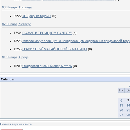
03 Января, Пятница
09:22
«С Добрым годом!»
(0)
02 Января, Четверг
17:34
ПОЖАР В ТРОИЦКОМ СУНГУРЕ
(4)
13:23
Жители могут сообщить о ненадлежащем содержании придомовой терр
12:55
ГРАФИК ПРИЁМА РАЙОННОЙ БОЛЬНИЦЫ
(0)
01 Января, Среда
15:09
Ожидается сильный снег, метель
(0)
Calendar
Пн
Вт
6
7
13
14
20
21
27
28
Полная версия сайта