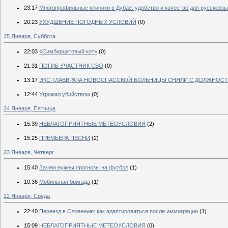
23:17
Многопрофильные клиники в Дубае: удобство и качество для русскояз
20:23
УХУДШЕНИЕ ПОГОДНЫХ УСЛОВИЙ
(0)
25 Января, Суббота
22:03
«Симбирцитовый кот»
(0)
21:31
ПОГИБ УЧАСТНИК СВО
(0)
13:17
ЭКС-ГЛАВВРАЧА НОВОСПАССКОЙ БОЛЬНИЦЫ СНЯЛИ С ДОЛЖНОСТ
12:44
Угрожал убийством
(0)
24 Января, Пятница
15:39
НЕБЛАГОПРИЯТНЫЕ МЕТЕОУСЛОВИЯ
(2)
15:25
ПРЕМЬЕРА ПЕСНИ
(2)
23 Января, Четверг
15:40
Зачем нужны прогнозы на футбол
(1)
10:36
Мобильная бригада
(1)
22 Января, Среда
22:40
Переезд в Словению: как адаптироваться после иммиграции
(1)
15:09
НЕБЛАГОПРИЯТНЫЕ МЕТЕОУСЛОВИЯ
(0)