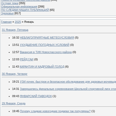
Острая тема
[355]
Официальная информация
[266]
ПО СЛЕДАМ НАШИХ ПУБЛИКАЦИЙ
[65]
Здоровье
[817]
Главная
»
2025
»
Январь
31 Января, Пятница
16:32
НЕБЛАГОПРИЯТНЫЕ МЕТЕОУСЛОВИЯ
(5)
13:51
УХУДШЕНИЕ ПОГОДНЫХ УСЛОВИЙ
(0)
12:57
Вакансия в ТИК Новоспасского района
(0)
12:03
РЕЙД ГАИ
(0)
11:43
КАРАНТИН И КАДРОВЫЙ ГОЛОД
(6)
30 Января, Четверг
19:21
УЗИ почек: быстрое и безопасное обследование для здоровья мочевы
14:31
Завершились финальные соревнования Школьной спортивной лиги этог
09:43
ЯНВАРСКИЙ ПАВОДОК
(1)
29 Января, Среда
19:45
Почему сладкие новогодние подарки так популярны?
(1)