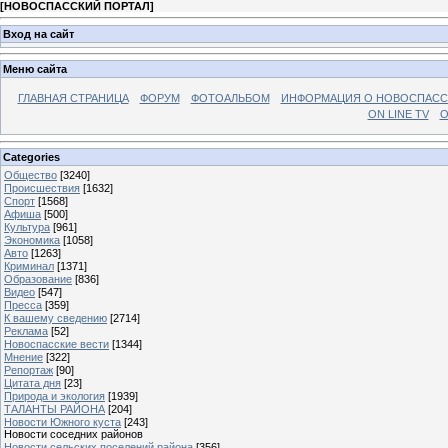
[
НОВОСПАССКИЙ ПОРТАЛ
]
Вход на сайт
Меню сайта
ГЛАВНАЯ СТРАНИЦА
ФОРУМ
ФОТОАЛЬБОМ
ИНФОРМАЦИЯ О НОВОСПАС
ON LINE TV
О
Categories
Общество
[3240]
Происшествия
[1632]
Спорт
[1568]
Афиша
[500]
Культура
[961]
Экономика
[1058]
Авто
[1263]
Криминал
[1371]
Образование
[836]
Видео
[547]
Пресса
[359]
К вашему сведению
[2714]
Реклама
[52]
Новоспасские вести
[1344]
Мнение
[322]
Репортаж
[90]
Цитата дня
[23]
Природа и экология
[1939]
ТАЛАНТЫ РАЙОНА
[204]
Новости Южного куста
[243]
Новости соседних районов
Новости сельских поселений района
[356]