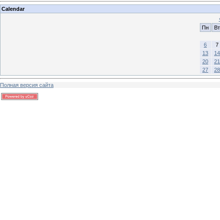
Calendar
Пн
Вт
6
7
13
14
20
21
27
28
Полная версия сайта