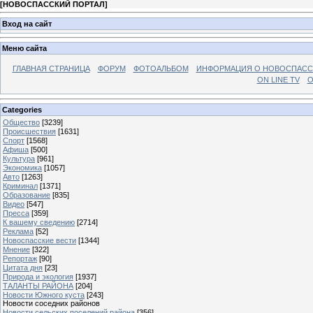
[
НОВОСПАССКИЙ ПОРТАЛ
]
Вход на сайт
Меню сайта
ГЛАВНАЯ СТРАНИЦА
ФОРУМ
ФОТОАЛЬБОМ
ИНФОРМАЦИЯ О НОВОСПАС
ON LINE TV
О
Categories
Общество
[3239]
Происшествия
[1631]
Спорт
[1568]
Афиша
[500]
Культура
[961]
Экономика
[1057]
Авто
[1263]
Криминал
[1371]
Образование
[835]
Видео
[547]
Пресса
[359]
К вашему сведению
[2714]
Реклама
[52]
Новоспасские вести
[1344]
Мнение
[322]
Репортаж
[90]
Цитата дня
[23]
Природа и экология
[1937]
ТАЛАНТЫ РАЙОНА
[204]
Новости Южного куста
[243]
Новости соседних районов
Новости сельских поселений района
[356]