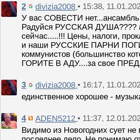
2
• 15:38, 11.01.20
divizia2008
У вас СОВЕСТИ нет...ансамбл
Радуйся РУССКАЯ ДУША???? а
сейчас.....!!! Цены, налоги, п
и наши РУССКИЕ ПАРНИ ПОГИ
коммунистов (большинство кото
ГОРИТЕ В АДУ....за свое ПР
3
• 16:17, 11.01.20
divizia2008
единственное хорошее - музыка
4
• 11:37, 12.01.20
ADEN5212
Видимо из Новогодних сует не
последнее дело. Не понимаю от