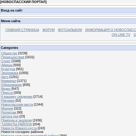
[
НОВОСПАССКИЙ ПОРТАЛ
]
Вход на сайт
Меню сайта
ГЛАВНАЯ СТРАНИЦА
ФОРУМ
ФОТОАЛЬБОМ
ИНФОРМАЦИЯ О НОВОСПАС
ON LINE TV
О
Categories
Общество
[3239]
Происшествия
[1631]
Спорт
[1568]
Афиша
[500]
Культура
[961]
Экономика
[1056]
Авто
[1261]
Криминал
[1371]
Образование
[835]
Видео
[547]
Пресса
[359]
К вашему сведению
[2714]
Реклама
[52]
Новоспасские вести
[1344]
Мнение
[322]
Репортаж
[90]
Цитата дня
[23]
Природа и экология
[1936]
ТАЛАНТЫ РАЙОНА
[204]
Новости Южного куста
[243]
Новости соседних районов
Новости сельских поселений района
[356]