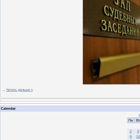
...
Читать дальше »
Calendar
Пн
Вт
2
3
9
10