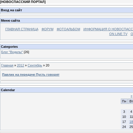
[
НОВОСПАССКИЙ ПОРТАЛ
]
Вход на сайт
Меню сайта
ГЛАВНАЯ СТРАНИЦА
ФОРУМ
ФОТОАЛЬБОМ
ИНФОРМАЦИЯ О НОВОСПАС
ON LINE TV
О
Categories
Блог "Водилы"
[26]
Главная
»
2012
»
Сентябрь
»
20
Павлик на передаче Пусть говорят
Calendar
«
Пн
Вт
3
4
10
11
17
18
24
25