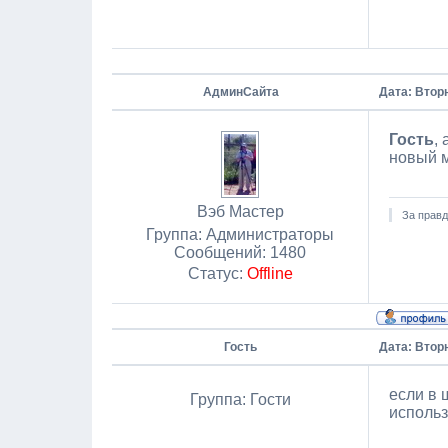
АдминСайта
Дата: Вторн
Гость
,
новый м
Вэб Мастер
За правд
Группа: Администраторы
Сообщений:
1480
Статус:
Offline
Гость
Дата: Вторн
если в 
Группа: Гости
использ