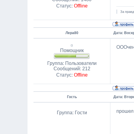
Статус:
Offline
За правд
Лера80
Дата: Воскр
ОООчень
Помощник
Группа: Пользователи
Сообщений:
212
Статус:
Offline
Гость
Дата: Вторн
прошел 
Группа: Гости