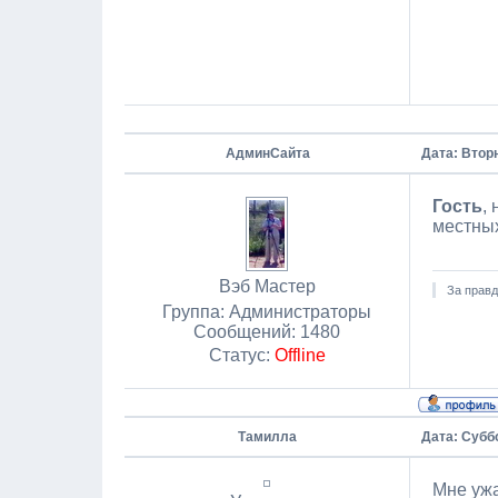
АдминСайта
Дата: Вторн
Гость
,
местны
Вэб Мастер
За правд
Группа: Администраторы
Сообщений:
1480
Статус:
Offline
Тамилла
Дата: Суббо
Мне ужа