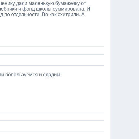
ученику дали маленькую бумажечку от
а учебники и фонд школы суммирована. И
д по отдельности. Во как схитрили. А
ми попользуемся и сдадим.