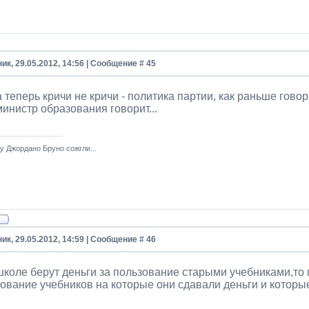
ик, 29.05.2012, 14:56 | Сообщение #
45
 а теперь кричи не кричи - политика партии, как раньше гово
инистр образования говорит...
у Джордано Бруно сожгли...
ик, 29.05.2012, 14:59 | Сообщение #
46
школе берут деньги за пользование старыми учебниками,то
ование учебников на которые они сдавали деньги и которы