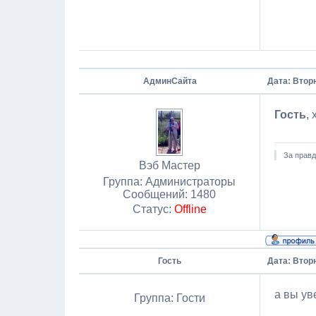
АдминСайта
Дата: Вторн
Гость
,
За правд
Вэб Мастер
Группа: Администраторы
Сообщений:
1480
Статус:
Offline
Гость
Дата: Вторн
а вы ув
Группа: Гости