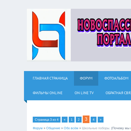
ГЛАВНАЯ СТРАНИЦА
ФОРУМ
ФОТОАЛЬБОМ
ФИЛЬМЫ ОNLINE
ON LINE TV
ОБРАТНАЯ СВЯ
3
Страница
3
из
4
«
1
2
4
»
Форум
»
Общение
»
Обо всём
»
Школьные поборы.
(Почему мы п