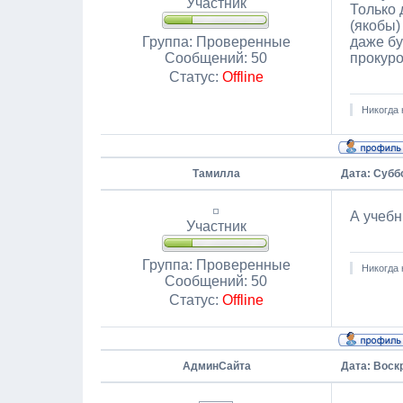
Участник
Только 
(якобы)
Группа: Проверенные
даже бу
Сообщений:
50
прокуро
Статус:
Offline
Никогда 
Тамилла
Дата: Суббо
А учебн
Участник
Группа: Проверенные
Никогда 
Сообщений:
50
Статус:
Offline
АдминСайта
Дата: Воскр