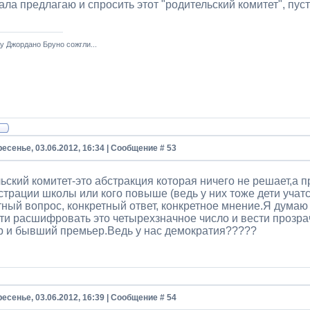
ала предлагаю и спросить этот "родительский комитет", пусть
у Джордано Бруно сожгли...
есенье, 03.06.2012, 16:34 | Сообщение #
53
ьский комитет-это абстракция которая ничего не решает,а 
трации школы или кого повыше (ведь у них тоже дети учатс
тный вопрос, конкретный ответ, конкретное мнение.Я думаю
ти расшифровать это четырехзначное число и вести прозра
р и бывший премьер.Ведь у нас демократия?????
есенье, 03.06.2012, 16:39 | Сообщение #
54