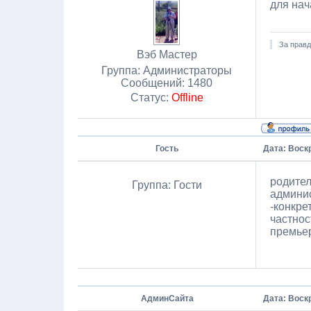
для нач
За правд
Вэб Мастер
Группа: Администраторы
Сообщений:
1480
Статус:
Offline
Гость
Дата: Воскр
родител
Группа: Гости
админис
-конкре
частнос
премье
АдминСайта
Дата: Воскр