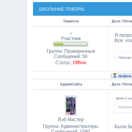
ШКОЛЬНЫЕ ПОБОРЫ.
Тамилла
Дата: Пятни
Я попро
Участник
Всё, чт
Группа: Проверенные
Сообщений:
50
Никогда 
Статус:
Offline
АдминСайта
Дата: Пятни
Quote
(
Там
попробую
Вэб Мастер
Группа: Администраторы
Было бы
Сообщений:
1480