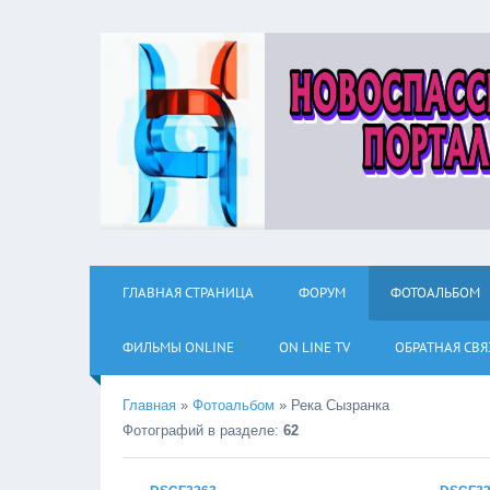
ГЛАВНАЯ СТРАНИЦА
ФОРУМ
ФОТОАЛЬБОМ
ФИЛЬМЫ ОNLINE
ON LINE TV
ОБРАТНАЯ СВЯ
Главная
»
Фотоальбом
»
Река Сызранка
Фотографий в разделе
:
62