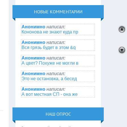
НОВЫЕ КОММЕНТАРИИ
Анонимно
написал:
Кононова не знают куда пр
Анонимно
написал:
Вся грязь будет в этом &q
Анонимно
написал:
А цвет? Похуже не могли в
Анонимно
написал:
Это не остановка, а бесед
Анонимно
написал:
А вот местная СП - она же
НАШ ОПРОС