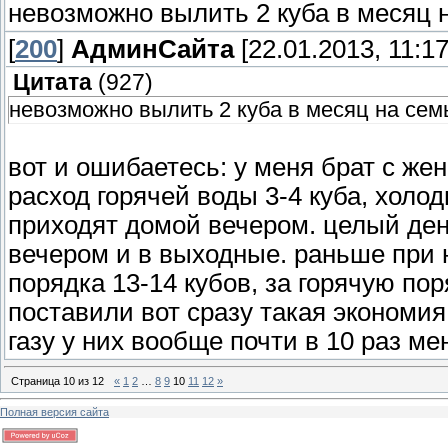
невозможно вылить 2 куба в месяц 
[
200
]
АдминСайта
[22.01.2013, 11:17
Цитата
(
927
)
невозможно вылить 2 куба в месяц на сем
вот и ошибаетесь: у меня брат с жен
расход горячей воды 3-4 куба, холо
приходят домой вечером. целый ден
вечером и в выходные. раньше при
порядка 13-14 кубов, за горячую пор
поставили вот сразу такая экономи
газу у них вообще почти в 10 раз ме
Страница
10
из
12
«
1
2
…
8
9
10
11
12
»
Полная версия сайта