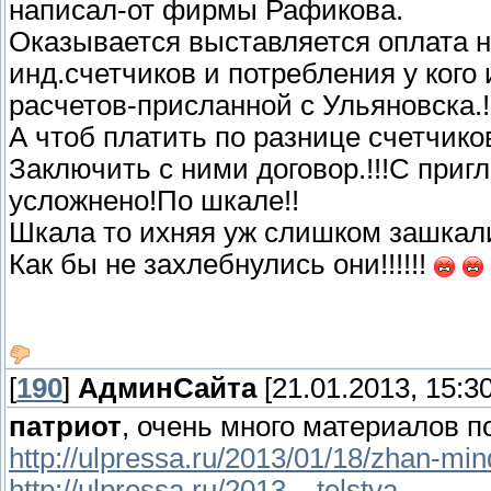
написал-от фирмы Рафикова.
Оказывается выставляется оплата н
инд.счетчиков и потребления у кого 
расчетов-присланной с Ульяновска.!!!!
А чтоб платить по разнице счетчико
Заключить с ними договор.!!!С приг
усложнено!По шкале!!
Шкала то ихняя уж слишком зашкали
Как бы не захлебнулись они!!!!!!
[
190
]
АдминСайта
[21.01.2013, 15:30
патриот
, очень много материалов п
http://ulpressa.ru/2013/01/18/zhan-mi
http://ulpressa.ru/2013....telstva