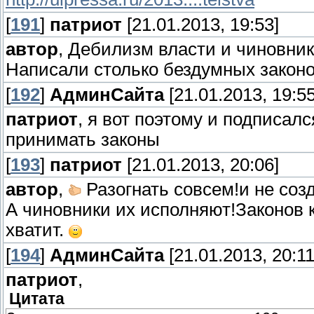
[
191
]
патриот
[21.01.2013, 19:53]
автор
, Дебилизм власти и чиновник
Написали столько бездумных законов
[
192
]
АдминСайта
[21.01.2013, 19:55
патриот
, я вот поэтому и подписал
принимать законы
[
193
]
патриот
[21.01.2013, 20:06]
автор
,
Разогнать совсем!и не соз
А чиновники их исполняют!Законов 
хватит.
[
194
]
АдминСайта
[21.01.2013, 20:11
патриот
,
Цитата