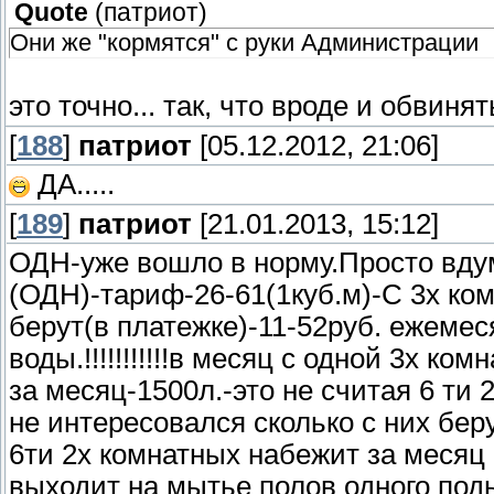
Quote
(
патриот
)
Они же "кормятся" с руки Администрации
это точно... так, что вроде и обвиня
[
188
]
патриот
[05.12.2012, 21:06]
ДА.....
[
189
]
патриот
[21.01.2013, 15:12]
ОДН-уже вошло в норму.Просто вду
(ОДН)-тариф-26-61(1куб.м)-С 3х ко
берут(в платежке)-11-52руб. ежемес
воды.!!!!!!!!!!!в месяц с одной 3х ко
за месяц-1500л.-это не считая 6 ти 
не интересовался сколько с них бер
6ти 2х комнатных набежит за месяц 
выходит на мытье полов одного подь