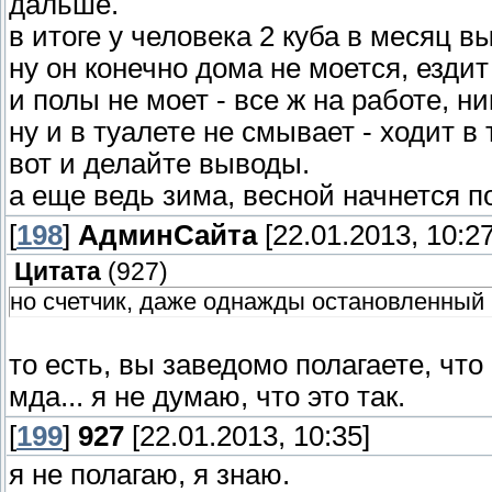
дальше.
в итоге у человека 2 куба в месяц в
ну он конечно дома не моется, ездит
и полы не моет - все ж на работе, ни
ну и в туалете не смывает - ходит в 
вот и делайте выводы.
а еще ведь зима, весной начнется по
[
198
]
АдминСайта
[22.01.2013, 10:27
Цитата
(
927
)
но счетчик, даже однажды остановленный 
то есть, вы заведомо полагаете, ч
мда... я не думаю, что это так.
[
199
]
927
[22.01.2013, 10:35]
я не полагаю, я знаю.