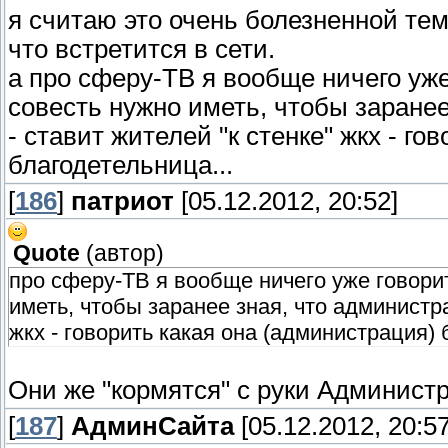
я считаю это очень болезненной тем
что встретится в сети.
а про сферу-ТВ я вообще ничего уже
совесть нужно иметь, чтобы заране
- ставит жителей "к стенке" жкх - г
благодетельница...
[
186
]
патриот
[05.12.2012, 20:52]
Quote
(
автор
)
про сферу-ТВ я вообще ничего уже говорит
иметь, чтобы заранее зная, что администр
жкх - говорить какая она (администрация) 
Они же "кормятся" с руки Админис
[
187
]
АдминСайта
[05.12.2012, 20:57