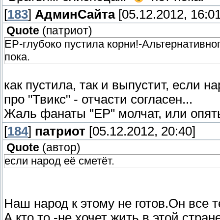
[
183
]
АдминСайта
[05.12.2012, 16:01
Quote
(
патриот
)
ЕР-глубоко пустила корни!-Альтернативног
пока.
как пустила, так и выпустит, если на
про "Твикс" - отчасти согласен...
Жаль фанаты "ЕР" молчат, или опять 
[
184
]
патриот
[05.12.2012, 20:40]
Quote
(
автор
)
если народ её сметёт.
Наш народ к этому не готов.Он все терп
А кто то -не хочет жить в этой стране