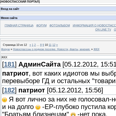
[
НОВОСПАССКИЙ ПОРТАЛ
]
Вход на сайт
Меню сайта
ГЛАВНАЯ СТРАНИЦА
ФОРУМ
ФОТОАЛЬБОМ
ИНФОРМАЦИЯ О НОВОСПАС
ON LINE TV
О
Страница
10
из
12
«
1
2
…
8
9
10
11
12
»
Форум
»
Новоспассцы о родном поселке. Новости, факты, мнения.
»
ЖКХ
ЖКХ
[
181
]
АдминСайта
[05.12.2012, 15:51
патриот
, вот каких идиотов мы выб
перевыборе ГД и остальных "товари
[
182
]
патриот
[05.12.2012, 15:56]
Я вот лично за них не голосовал
и на долго
-ЕР-глубоко пустила ко
"Братьям близнецам"
-нет пока.