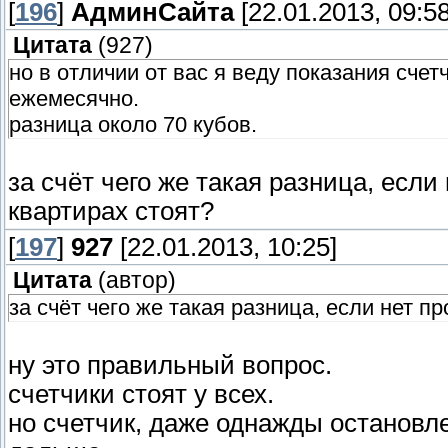
[
196
]
АдминСайта
[22.01.2013, 09:58
Цитата
(
927
)
но в отличии от вас я веду показания сче
ежемесячно.
разница около 70 кубов.
за счёт чего же такая разница, если
квартирах стоят?
[
197
]
927
[22.01.2013, 10:25]
Цитата
(
автор
)
за счёт чего же такая разница, если нет п
ну это правильный вопрос.
счетчики стоят у всех.
но счетчик, даже однажды остановл