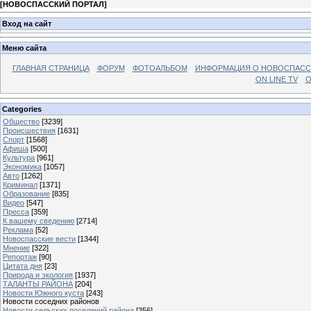
[
НОВОСПАССКИЙ ПОРТАЛ
]
Вход на сайт
Меню сайта
ГЛАВНАЯ СТРАНИЦА
ФОРУМ
ФОТОАЛЬБОМ
ИНФОРМАЦИЯ О НОВОСПАС
ON LINE TV
О
Categories
Общество
[3239]
Происшествия
[1631]
Спорт
[1568]
Афиша
[500]
Культура
[961]
Экономика
[1057]
Авто
[1262]
Криминал
[1371]
Образование
[835]
Видео
[547]
Пресса
[359]
К вашему сведению
[2714]
Реклама
[52]
Новоспасские вести
[1344]
Мнение
[322]
Репортаж
[90]
Цитата дня
[23]
Природа и экология
[1937]
ТАЛАНТЫ РАЙОНА
[204]
Новости Южного куста
[243]
Новости соседних районов
Новости сельских поселений района
[356]