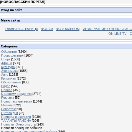
[
НОВОСПАССКИЙ ПОРТАЛ
]
Вход на сайт
Меню сайта
ГЛАВНАЯ СТРАНИЦА
ФОРУМ
ФОТОАЛЬБОМ
ИНФОРМАЦИЯ О НОВОСПАС
ON LINE TV
О
Categories
Общество
[3240]
Происшествия
[1634]
Спорт
[1568]
Афиша
[500]
Культура
[961]
Экономика
[1058]
Авто
[1263]
Криминал
[1372]
Образование
[836]
Видео
[547]
Пресса
[359]
К вашему сведению
[2714]
Реклама
[52]
Новоспасские вести
[1344]
Мнение
[322]
Репортаж
[90]
Цитата дня
[23]
Природа и экология
[1939]
ТАЛАНТЫ РАЙОНА
[204]
Новости Южного куста
[243]
Новости соседних районов
Новости сельских поселений района
[356]