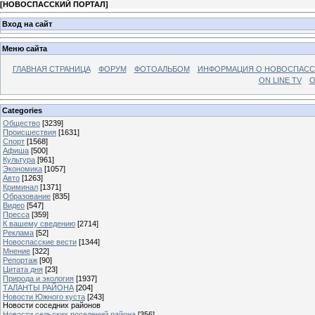
[
НОВОСПАССКИЙ ПОРТАЛ
]
Вход на сайт
Меню сайта
ГЛАВНАЯ СТРАНИЦА
ФОРУМ
ФОТОАЛЬБОМ
ИНФОРМАЦИЯ О НОВОСПАС
ON LINE TV
О
Categories
Общество
[3239]
Происшествия
[1631]
Спорт
[1568]
Афиша
[500]
Культура
[961]
Экономика
[1057]
Авто
[1263]
Криминал
[1371]
Образование
[835]
Видео
[547]
Пресса
[359]
К вашему сведению
[2714]
Реклама
[52]
Новоспасские вести
[1344]
Мнение
[322]
Репортаж
[90]
Цитата дня
[23]
Природа и экология
[1937]
ТАЛАНТЫ РАЙОНА
[204]
Новости Южного куста
[243]
Новости соседних районов
Новости сельских поселений района
[356]