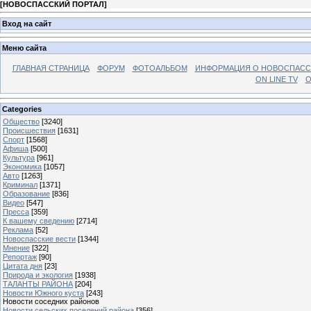
[
НОВОСПАССКИЙ ПОРТАЛ
]
Вход на сайт
Меню сайта
ГЛАВНАЯ СТРАНИЦА
ФОРУМ
ФОТОАЛЬБОМ
ИНФОРМАЦИЯ О НОВОСПАС
ON LINE TV
О
Categories
Общество
[3240]
Происшествия
[1631]
Спорт
[1568]
Афиша
[500]
Культура
[961]
Экономика
[1057]
Авто
[1263]
Криминал
[1371]
Образование
[836]
Видео
[547]
Пресса
[359]
К вашему сведению
[2714]
Реклама
[52]
Новоспасские вести
[1344]
Мнение
[322]
Репортаж
[90]
Цитата дня
[23]
Природа и экология
[1938]
ТАЛАНТЫ РАЙОНА
[204]
Новости Южного куста
[243]
Новости соседних районов
Новости сельских поселений района
[356]