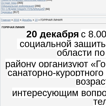
Острая тема
[355]
Официальная информация
[266]
ПО СЛЕДАМ НАШИХ ПУБЛИКАЦИЙ
[66]
Здоровье
[817]
Главная
»
2016
»
Декабрь
»
19
» ГОРЯЧАЯ ЛИНИЯ
ГОРЯЧАЯ ЛИНИЯ
20 декабря
с 8.0
социальной защиты
области п
району организуют «Г
санаторно-курортного
возрас
интересующим вопро
те