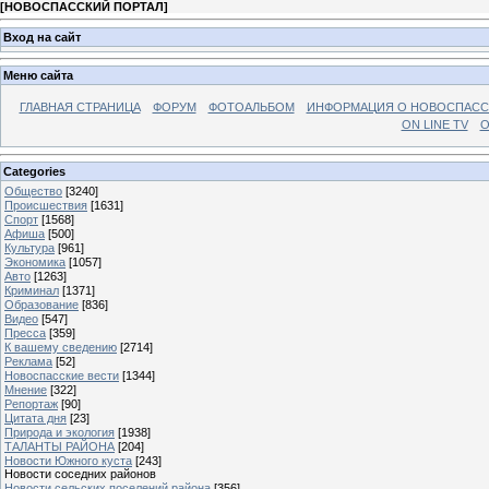
[
НОВОСПАССКИЙ ПОРТАЛ
]
Вход на сайт
Меню сайта
ГЛАВНАЯ СТРАНИЦА
ФОРУМ
ФОТОАЛЬБОМ
ИНФОРМАЦИЯ О НОВОСПАС
ON LINE TV
О
Categories
Общество
[3240]
Происшествия
[1631]
Спорт
[1568]
Афиша
[500]
Культура
[961]
Экономика
[1057]
Авто
[1263]
Криминал
[1371]
Образование
[836]
Видео
[547]
Пресса
[359]
К вашему сведению
[2714]
Реклама
[52]
Новоспасские вести
[1344]
Мнение
[322]
Репортаж
[90]
Цитата дня
[23]
Природа и экология
[1938]
ТАЛАНТЫ РАЙОНА
[204]
Новости Южного куста
[243]
Новости соседних районов
Новости сельских поселений района
[356]