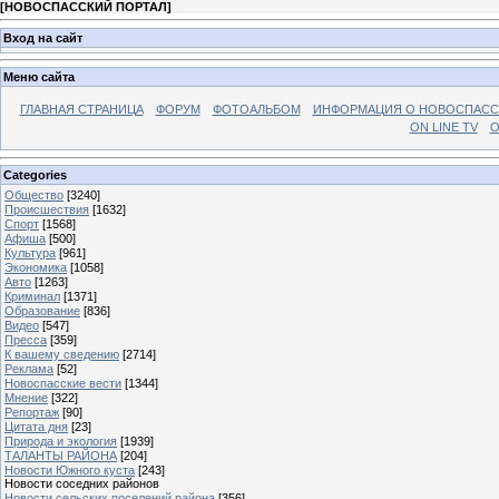
[
НОВОСПАССКИЙ ПОРТАЛ
]
Вход на сайт
Меню сайта
ГЛАВНАЯ СТРАНИЦА
ФОРУМ
ФОТОАЛЬБОМ
ИНФОРМАЦИЯ О НОВОСПАС
ON LINE TV
О
Categories
Общество
[3240]
Происшествия
[1632]
Спорт
[1568]
Афиша
[500]
Культура
[961]
Экономика
[1058]
Авто
[1263]
Криминал
[1371]
Образование
[836]
Видео
[547]
Пресса
[359]
К вашему сведению
[2714]
Реклама
[52]
Новоспасские вести
[1344]
Мнение
[322]
Репортаж
[90]
Цитата дня
[23]
Природа и экология
[1939]
ТАЛАНТЫ РАЙОНА
[204]
Новости Южного куста
[243]
Новости соседних районов
Новости сельских поселений района
[356]