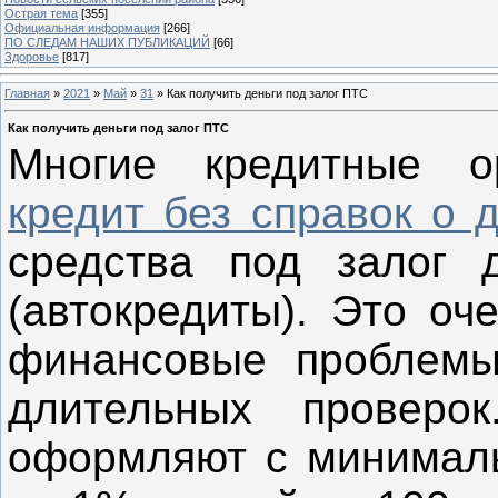
Острая тема
[355]
Официальная информация
[266]
ПО СЛЕДАМ НАШИХ ПУБЛИКАЦИЙ
[66]
Здоровье
[817]
Главная
»
2021
»
Май
»
31
» Как получить деньги под залог ПТС
Как получить деньги под залог ПТС
Многие кредитные ор
кредит без справок о 
средства под залог 
(автокредиты). Это оч
финансовые проблемы
длительных провер
оформляют с минималь