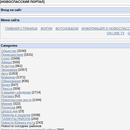
[
НОВОСПАССКИЙ ПОРТАЛ
]
Вход на сайт
Меню сайта
ГЛАВНАЯ СТРАНИЦА
ФОРУМ
ФОТОАЛЬБОМ
ИНФОРМАЦИЯ О НОВОСПАС
ON LINE TV
О
Categories
Общество
[3240]
Происшествия
[1631]
Спорт
[1568]
Афиша
[500]
Культура
[961]
Экономика
[1057]
Авто
[1263]
Криминал
[1371]
Образование
[836]
Видео
[547]
Пресса
[359]
К вашему сведению
[2714]
Реклама
[52]
Новоспасские вести
[1344]
Мнение
[322]
Репортаж
[90]
Цитата дня
[23]
Природа и экология
[1938]
ТАЛАНТЫ РАЙОНА
[204]
Новости Южного куста
[243]
Новости соседних районов
Новости сельских поселений района
[356]