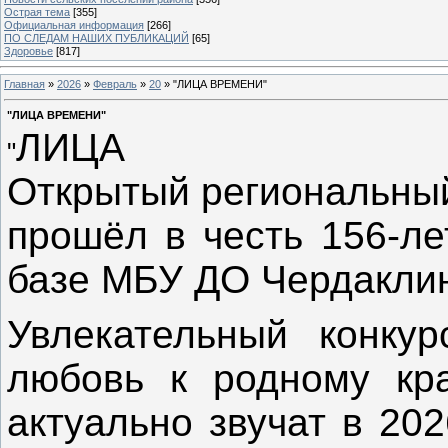
Острая тема
[355]
Официальная информация
[266]
ПО СЛЕДАМ НАШИХ ПУБЛИКАЦИЙ
[65]
Здоровье
[817]
Главная
»
2026
»
Февраль
»
20
» "ЛИЦА ВРЕМЕНИ"
"ЛИЦА ВРЕМЕНИ"
ЛИЦА 
"
Открытый региональны
прошёл в честь 156‑ле
базе МБУ ДО Чердакли
Увлекательный конкур
любовь к родному кр
актуально звучат в 202