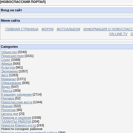
[
НОВОСПАССКИЙ ПОРТАЛ
]
Вход на сайт
Меню сайта
ГЛАВНАЯ СТРАНИЦА
ФОРУМ
ФОТОАЛЬБОМ
ИНФОРМАЦИЯ О НОВОСПАС
ON LINE TV
О
Categories
Общество
[3240]
Происшествия
[1631]
Спорт
[1568]
Афиша
[500]
Культура
[961]
Экономика
[1057]
Авто
[1263]
Криминал
[1371]
Образование
[836]
Видео
[547]
Пресса
[359]
К вашему сведению
[2714]
Реклама
[52]
Новоспасские вести
[1344]
Мнение
[322]
Репортаж
[90]
Цитата дня
[23]
Природа и экология
[1938]
ТАЛАНТЫ РАЙОНА
[204]
Новости Южного куста
[243]
Новости соседних районов
Новости сельских поселений района
[356]