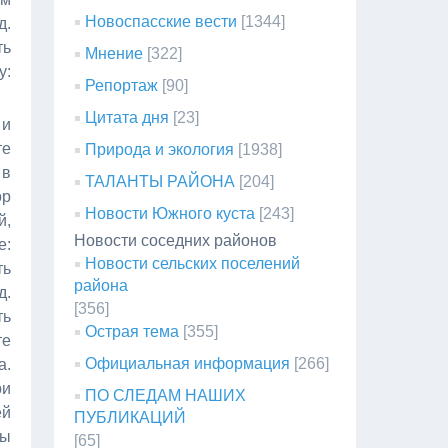
Новоспасские вести
[1344]
д.
ть
Мнение
[322]
у:
Репортаж
[90]
Цитата дня
[23]
 и
те
Природа и экология
[1938]
 в
ТАЛАНТЫ РАЙОНА
[204]
ор
Новости Южного куста
[243]
й,
Новости соседних районов
е:
Новости сельских поселений
ть
района
д.
[356]
ть
Острая тема
[355]
те
Официальная информация
[266]
а.
ри
ПО СЛЕДАМ НАШИХ
ей
ПУБЛИКАЦИЙ
бы
[65]