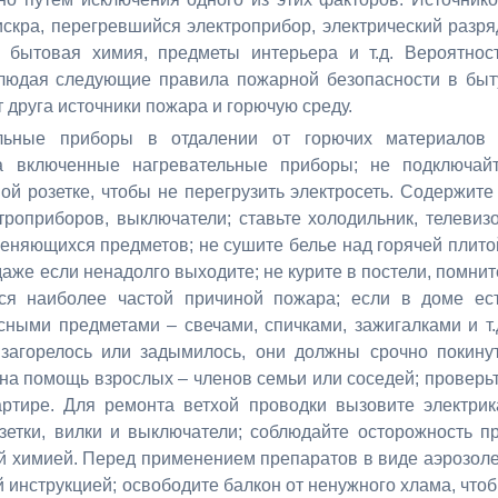
искра, перегревшийся электроприбор, электрический разря
 бытовая химия, предметы интерьера и т.д. Вероятнос
блюдая следующие правила пожарной безопасности в быт
т друга источники пожара и горючую среду.
тельные приборы в отдалении от горючих материалов
а включенные нагревательные приборы; не подключай
ой розетке, чтобы не перегрузить электросеть. Содержите
троприборов, выключатели; ставьте холодильник, телевиз
няющихся предметов; не сушите белье над горячей плито
аже если ненадолго выходите; не курите в постели, помнит
ся наиболее частой причиной пожара; если в доме ес
асными предметами – свечами, спичками, зажигалками и т.
 загорелось или задымилось, они должны срочно покину
 на помощь взрослых – членов семьи или соседей; проверь
ртире. Для ремонта ветхой проводки вызовите электрик
етки, вилки и выключатели; соблюдайте осторожность п
й химией. Перед применением препаратов в виде аэрозол
 инструкцией; освободите балкон от ненужного хлама, что