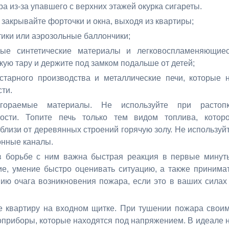
а из-за упавшего с верхних этажей окурка сигареты.
закрывайте форточки и окна, выходя из квартиры;
тики или аэрозольные баллончики;
ые синтетические материалы и легковоспламеняющие
кую тару и держите под замком подальше от детей;
старного производства и металлические печи, которые 
ти.
ораемые материалы. Не используйте при растоп
ости. Топите печь только тем видом топлива, котор
близи от деревянных строений горячую золу. Не используй
онные каналы.
 в борьбе с ним важна быстрая реакция в первые минут
е, умение быстро оценивать ситуацию, а также принима
ию очага возникновения пожара, если это в ваших силах
.
е квартиру на входном щитке. При тушении пожара свои
роприборы, которые находятся под напряжением. В идеале 