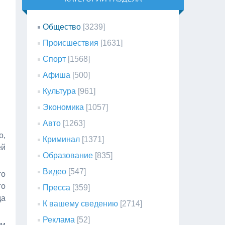
Общество
[3239]
Происшествия
[1631]
Спорт
[1568]
Афиша
[500]
Культура
[961]
Экономика
[1057]
Авто
[1263]
о,
Криминал
[1371]
ей
Образование
[835]
Видео
[547]
го
го
Пресса
[359]
да
К вашему сведению
[2714]
Реклама
[52]
ом