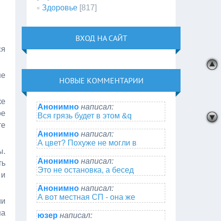
Здоровье
[817]
ВХОД НА САЙТ
ся
не
НОВЫЕ КОММЕНТАРИИ
ке
Анонимно
написал:
ое
Вся грязь будет в этом &q
те
Анонимно
написал:
А цвет? Похуже не могли в
ы.
Анонимно
написал:
ть
Это не остановка, а бесед
 и
Анонимно
написал:
А вот местная СП - она же
ми
на
юзер
написал: