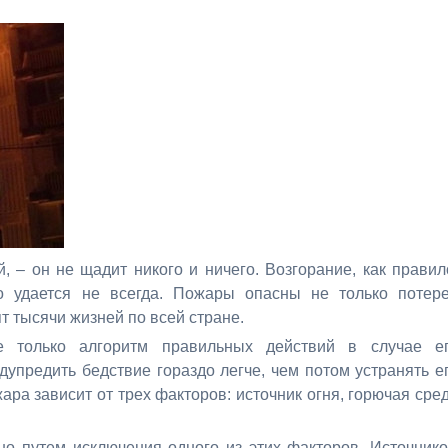
 – он не щадит никого и ничего. Возгорание, как правил
о удается не всегда. Пожары опасны не только потер
ят тысячи жизней по всей стране.
е только алгоритм правильных действий в случае е
дупредить бедствие гораздо легче, чем потом устранять е
ара зависит от трех факторов: источник огня, горючая сре
о путем исключения одного из этих факторов. Источник