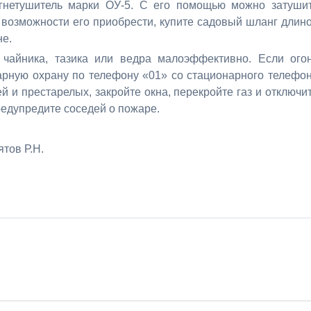
гнетушитель марки ОУ-5. С его помощью можно затуши
 возможности его приобрести, купите садовый шланг длин
не.
чайника, тазика или ведра малоэффективно. Если ого
арную охрану по телефону «01» со стационарного телефо
ей и престарелых, закройте окна, перекройте газ и отключи
редупредите соседей о пожаре.
тов Р.Н.