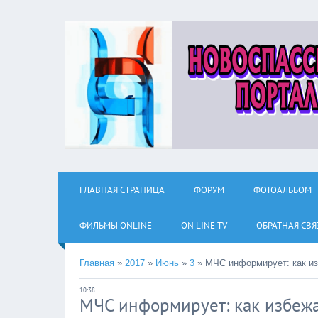
ГЛАВНАЯ СТРАНИЦА
ФОРУМ
ФОТОАЛЬБОМ
ФИЛЬМЫ ОNLINE
ON LINE TV
ОБРАТНАЯ СВЯ
Главная
»
2017
»
Июнь
»
3
»
МЧС информирует: как из
10:38
МЧС информирует: как избежа