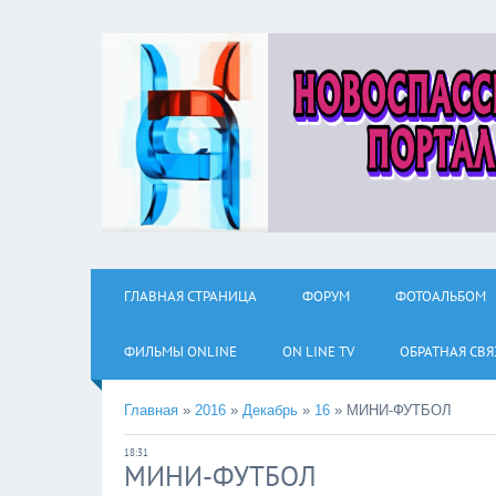
ГЛАВНАЯ СТРАНИЦА
ФОРУМ
ФОТОАЛЬБОМ
ФИЛЬМЫ ОNLINE
ON LINE TV
ОБРАТНАЯ СВЯ
Главная
»
2016
»
Декабрь
»
16
»
МИНИ-ФУТБОЛ
18:31
МИНИ-ФУТБОЛ