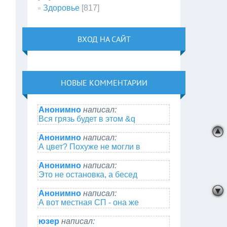
Здоровье
[817]
ВХОД НА САЙТ
НОВЫЕ КОММЕНТАРИИ
Анонимно
написал:
Вся грязь будет в этом &q
Анонимно
написал:
А цвет? Похуже не могли в
Анонимно
написал:
Это не остановка, а бесед
Анонимно
написал:
А вот местная СП - она же
юзер
написал: