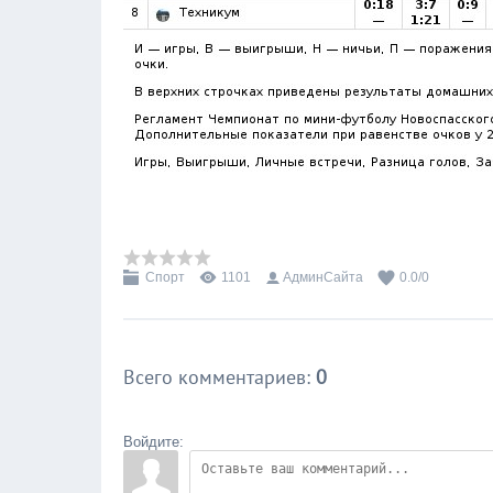
Спорт
1101
АдминСайта
0.0
/
0
Всего комментариев
:
0
Войдите: