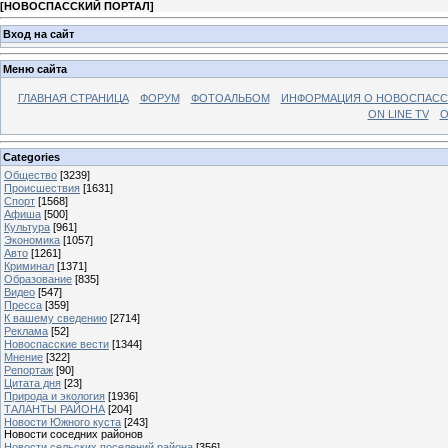
[
НОВОСПАССКИЙ ПОРТАЛ
]
Вход на сайт
Меню сайта
ГЛАВНАЯ СТРАНИЦА
ФОРУМ
ФОТОАЛЬБОМ
ИНФОРМАЦИЯ О НОВОСПАС
ON LINE TV
О
Categories
Общество
[3239]
Происшествия
[1631]
Спорт
[1568]
Афиша
[500]
Культура
[961]
Экономика
[1057]
Авто
[1261]
Криминал
[1371]
Образование
[835]
Видео
[547]
Пресса
[359]
К вашему сведению
[2714]
Реклама
[52]
Новоспасские вести
[1344]
Мнение
[322]
Репортаж
[90]
Цитата дня
[23]
Природа и экология
[1936]
ТАЛАНТЫ РАЙОНА
[204]
Новости Южного куста
[243]
Новости соседних районов
Новости сельских поселений района
[356]