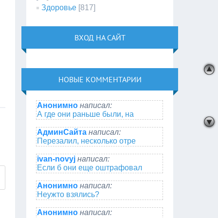
Здоровье
[817]
ВХОД НА САЙТ
НОВЫЕ КОММЕНТАРИИ
Анонимно
написал:
А где они раньше были, на
АдминСайта
написал:
Перезалил, несколько отре
ivan-novyj
написал:
Если б они еще оштрафовал
Анонимно
написал:
Неужто взялись?
Анонимно
написал: