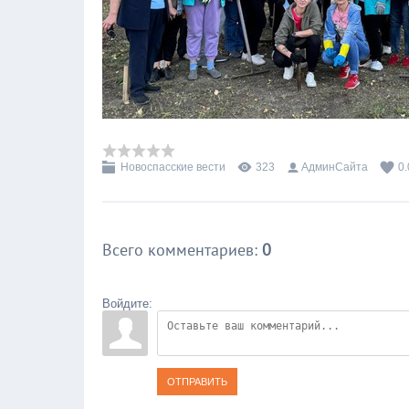
Новоспасские вести
323
АдминСайта
0.
Всего комментариев
:
0
Войдите:
ОТПРАВИТЬ