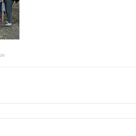
0
/
0