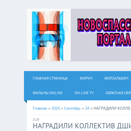
ГЛАВНАЯ СТРАНИЦА
ФОРУМ
ФОТОАЛЬБОМ
ФИЛЬМЫ ОNLINE
ON LINE TV
ОБРАТНАЯ СВЯ
Главная
»
2024
»
Сентябрь
»
24
»
НАГРАДИЛИ КОЛЛЕ
21:28
НАГРАДИЛИ КОЛЛЕКТИВ ДШ