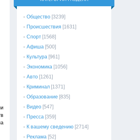
Общество
[3239]
Происшествия
[1631]
Спорт
[1568]
Афиша
[500]
Культура
[961]
Экономика
[1056]
Авто
[1261]
Криминал
[1371]
Образование
[835]
Видео
[547]
ии
тв
Пресса
[359]
на
К вашему сведению
[2714]
Реклама
[52]