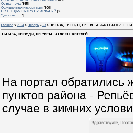
Острая тема
[355]
Официальная информация
[266]
ПО СЛЕДАМ НАШИХ ПУБЛИКАЦИЙ
[65]
Здоровье
[817]
Главная
»
2024
»
Январь
»
23
» НИ ГАЗА, НИ ВОДЫ, НИ СВЕТА. ЖАЛОБЫ ЖИТЕЛЕЙ
НИ ГАЗА, НИ ВОДЫ, НИ СВЕТА. ЖАЛОБЫ ЖИТЕЛЕЙ
На портал обратились 
пунктов района - Репьё
случае в зимних услови