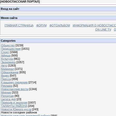
[
НОВОСПАССКИЙ ПОРТАЛ
]
Вход на сайт
Меню сайта
ГЛАВНАЯ СТРАНИЦА
ФОРУМ
ФОТОАЛЬБОМ
ИНФОРМАЦИЯ О НОВОСПАС
ON LINE TV
О
Categories
Общество
[3239]
Происшествия
[1631]
Спорт
[1568]
Афиша
[500]
Культура
[961]
Экономика
[1057]
Авто
[1263]
Криминал
[1371]
Образование
[835]
Видео
[547]
Пресса
[359]
К вашему сведению
[2714]
Реклама
[52]
Новоспасские вести
[1344]
Мнение
[322]
Репортаж
[90]
Цитата дня
[23]
Природа и экология
[1937]
ТАЛАНТЫ РАЙОНА
[204]
Новости Южного куста
[243]
Новости соседних районов
Новости сельских поселений района
[356]