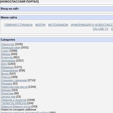
[
НОВОСПАССКИЙ ПОРТАЛ
]
Вход на сайт
Меню сайта
ГЛАВНАЯ СТРАНИЦА
ФОРУМ
ФОТОАЛЬБОМ
ИНФОРМАЦИЯ О НОВОСПАС
ON LINE TV
О
Categories
Общество
[3240]
Происшествия
[1631]
Спорт
[1568]
Афиша
[500]
Культура
[961]
Экономика
[1057]
Авто
[1263]
Криминал
[1371]
Образование
[836]
Видео
[547]
Пресса
[359]
К вашему сведению
[2714]
Реклама
[52]
Новоспасские вести
[1344]
Мнение
[322]
Репортаж
[90]
Цитата дня
[23]
Природа и экология
[1939]
ТАЛАНТЫ РАЙОНА
[204]
Новости Южного куста
[243]
Новости соседних районов
Новости сельских поселений района
[356]