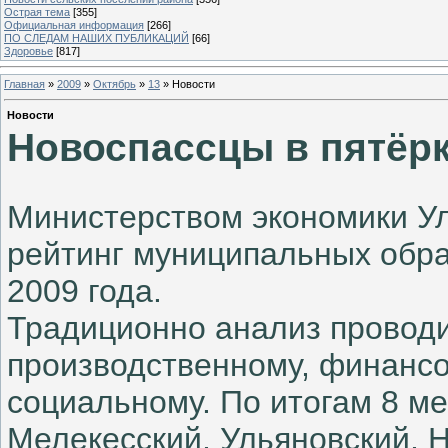
Острая тема
[355]
Официальная информация
[266]
ПО СЛЕДАМ НАШИХ ПУБЛИКАЦИЙ
[66]
Здоровье
[817]
Главная
»
2009
»
Октябрь
»
13
» Новости
Новости
Новоспассцы в пятёрк
Министерством экономики Ул
рейтинг муниципальных обра
2009 года.
Традиционно анализ проводи
производственному, финанс
социальному. По итогам 8 м
Мелекесский, Ульяновский, 