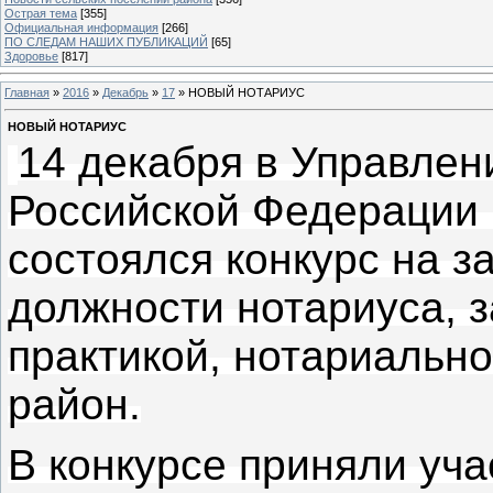
Острая тема
[355]
Официальная информация
[266]
ПО СЛЕДАМ НАШИХ ПУБЛИКАЦИЙ
[65]
Здоровье
[817]
Главная
»
2016
»
Декабрь
»
17
» НОВЫЙ НОТАРИУС
НОВЫЙ НОТАРИУС
14 декабря в Управлен
Российской Федерации 
состоялся конкурс на 
должности нотариуса, 
практикой, нотариально
район.
В конкурсе приняли уча