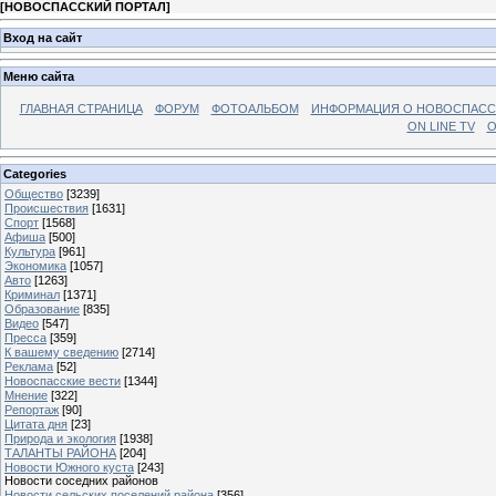
[
НОВОСПАССКИЙ ПОРТАЛ
]
Вход на сайт
Меню сайта
ГЛАВНАЯ СТРАНИЦА
ФОРУМ
ФОТОАЛЬБОМ
ИНФОРМАЦИЯ О НОВОСПАС
ON LINE TV
О
Categories
Общество
[3239]
Происшествия
[1631]
Спорт
[1568]
Афиша
[500]
Культура
[961]
Экономика
[1057]
Авто
[1263]
Криминал
[1371]
Образование
[835]
Видео
[547]
Пресса
[359]
К вашему сведению
[2714]
Реклама
[52]
Новоспасские вести
[1344]
Мнение
[322]
Репортаж
[90]
Цитата дня
[23]
Природа и экология
[1938]
ТАЛАНТЫ РАЙОНА
[204]
Новости Южного куста
[243]
Новости соседних районов
Новости сельских поселений района
[356]