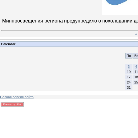
Минпросвещения региона предупредило о похолодании до
«
Calendar
Пн
Вт
3
4
10
11
17
18
24
25
31
Полная версия сайта