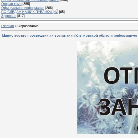
Острая тема
[355]
Официальная информация
[266]
ПО СЛЕДАМ НАШИХ ПУБЛИКАЦИЙ
[65]
Здоровье
[817]
Главная
»
Образование
Министерство просвещения и воспитания Ульяновской области информирует