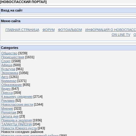
[
НОВОСПАССКИЙ ПОРТАЛ
]
Вход на сайт
Меню сайта
ГЛАВНАЯ СТРАНИЦА
ФОРУМ
ФОТОАЛЬБОМ
ИНФОРМАЦИЯ О НОВОСПАС
ON LINE TV
О
Categories
Общество
[3239]
Происшествия
[1631]
Спорт
[1568]
Афиша
[500]
Культура
[961]
Экономика
[1056]
Авто
[1261]
Криминал
[1371]
Образование
[835]
Видео
[547]
Пресса
[359]
К вашему сведению
[2714]
Реклама
[52]
Новоспасские вести
[1344]
Мнение
[322]
Репортаж
[90]
Цитата дня
[23]
Природа и экология
[1936]
ТАЛАНТЫ РАЙОНА
[204]
Новости Южного куста
[243]
Новости соседних районов
Новости сельских поселений района
[356]