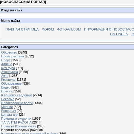
[
НОВОСПАССКИЙ ПОРТАЛ
]
Вход на сайт
Меню сайта
ГЛАВНАЯ СТРАНИЦА
ФОРУМ
ФОТОАЛЬБОМ
ИНФОРМАЦИЯ О НОВОСПАС
ON LINE TV
О
Categories
Общество
[3240]
Происшествия
[1632]
Спорт
[1568]
Афиша
[500]
Культура
[961]
Экономика
[1058]
Авто
[1263]
Криминал
[1371]
Образование
[836]
Видео
[547]
Пресса
[359]
К вашему сведению
[2714]
Реклама
[52]
Новоспасские вести
[1344]
Мнение
[322]
Репортаж
[90]
Цитата дня
[23]
Природа и экология
[1939]
ТАЛАНТЫ РАЙОНА
[204]
Новости Южного куста
[243]
Новости соседних районов
Новости сельских поселений района
[356]