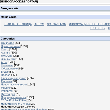
[
НОВОСПАССКИЙ ПОРТАЛ
]
Вход на сайт
Меню сайта
ГЛАВНАЯ СТРАНИЦА
ФОРУМ
ФОТОАЛЬБОМ
ИНФОРМАЦИЯ О НОВОСПАС
ON LINE TV
О
Categories
Общество
[3240]
Происшествия
[1631]
Спорт
[1568]
Афиша
[500]
Культура
[961]
Экономика
[1057]
Авто
[1263]
Криминал
[1371]
Образование
[836]
Видео
[547]
Пресса
[359]
К вашему сведению
[2714]
Реклама
[52]
Новоспасские вести
[1344]
Мнение
[322]
Репортаж
[90]
Цитата дня
[23]
Природа и экология
[1938]
ТАЛАНТЫ РАЙОНА
[204]
Новости Южного куста
[243]
Новости соседних районов
Новости сельских поселений района
[356]