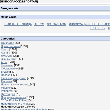
[
НОВОСПАССКИЙ ПОРТАЛ
]
Вход на сайт
Меню сайта
ГЛАВНАЯ СТРАНИЦА
ФОРУМ
ФОТОАЛЬБОМ
ИНФОРМАЦИЯ О НОВОСПАС
ON LINE TV
О
Categories
Общество
[3239]
Происшествия
[1631]
Спорт
[1568]
Афиша
[500]
Культура
[961]
Экономика
[1056]
Авто
[1261]
Криминал
[1371]
Образование
[835]
Видео
[547]
Пресса
[359]
К вашему сведению
[2713]
Реклама
[52]
Новоспасские вести
[1344]
Мнение
[322]
Репортаж
[90]
Цитата дня
[23]
Природа и экология
[1935]
ТАЛАНТЫ РАЙОНА
[204]
Новости Южного куста
[243]
Новости соседних районов
Новости сельских поселений района
[356]