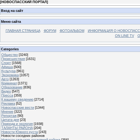
[
НОВОСПАССКИЙ ПОРТАЛ
]
Вход на сайт
Меню сайта
ГЛАВНАЯ СТРАНИЦА
ФОРУМ
ФОТОАЛЬБОМ
ИНФОРМАЦИЯ О НОВОСПАС
ON LINE TV
О
Categories
Общество
[3240]
Происшествия
[1631]
Спорт
[1568]
Афиша
[500]
Культура
[961]
Экономика
[1057]
Авто
[1263]
Криминал
[1371]
Образование
[836]
Видео
[547]
Пресса
[359]
К вашему сведению
[2714]
Реклама
[52]
Новоспасские вести
[1344]
Мнение
[322]
Репортаж
[90]
Цитата дня
[23]
Природа и экология
[1938]
ТАЛАНТЫ РАЙОНА
[204]
Новости Южного куста
[243]
Новости соседних районов
Новости сельских поселений района
[356]