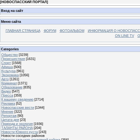
[
НОВОСПАССКИЙ ПОРТАЛ
]
Вход на сайт
Меню сайта
ГЛАВНАЯ СТРАНИЦА
ФОРУМ
ФОТОАЛЬБОМ
ИНФОРМАЦИЯ О НОВОСПАС
ON LINE TV
О
Categories
Общество
[3239]
Происшествия
[1631]
Спорт
[1568]
Афиша
[500]
Культура
[961]
Экономика
[1056]
Авто
[1261]
Криминал
[1371]
Образование
[835]
Видео
[547]
Пресса
[359]
К вашему сведению
[2714]
Реклама
[52]
Новоспасские вести
[1344]
Мнение
[322]
Репортаж
[90]
Цитата дня
[23]
Природа и экология
[1936]
ТАЛАНТЫ РАЙОНА
[204]
Новости Южного куста
[243]
Новости соседних районов
Новости сельских поселений района
[356]