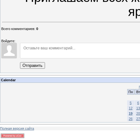
я
Всего комментариев
:
0
Войдите:
Отправить
Calendar
Пн
Вт
5
6
12
13
19
20
26
27
Полная версия сайта