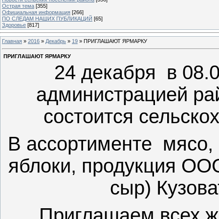
Острая тема
[355]
Официальная информация
[266]
ПО СЛЕДАМ НАШИХ ПУБЛИКАЦИЙ
[65]
Здоровье
[817]
Главная
»
2016
»
Декабрь
»
19
» ПРИГЛАШАЮТ ЯРМАРКУ
ПРИГЛАШАЮТ ЯРМАРКУ
24 декабря в 08.
администрацией рай
состоится сельско
В ассортименте мясо, 
яблоки, продукция ОО
сыр) Кузова
Приглашаем всех ж