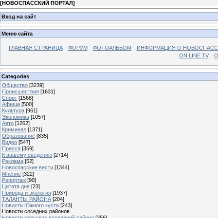
[
НОВОСПАССКИЙ ПОРТАЛ
]
Вход на сайт
Меню сайта
ГЛАВНАЯ СТРАНИЦА
ФОРУМ
ФОТОАЛЬБОМ
ИНФОРМАЦИЯ О НОВОСПАС
ON LINE TV
О
Categories
Общество
[3239]
Происшествия
[1631]
Спорт
[1568]
Афиша
[500]
Культура
[961]
Экономика
[1057]
Авто
[1262]
Криминал
[1371]
Образование
[835]
Видео
[547]
Пресса
[359]
К вашему сведению
[2714]
Реклама
[52]
Новоспасские вести
[1344]
Мнение
[322]
Репортаж
[90]
Цитата дня
[23]
Природа и экология
[1937]
ТАЛАНТЫ РАЙОНА
[204]
Новости Южного куста
[243]
Новости соседних районов
Новости сельских поселений района
[356]