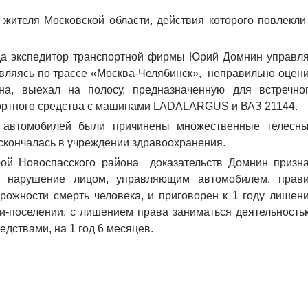
 жителя Московской области
, действия которого повлекли
ода экспедитор транспортной фирмы Юрий Домнин управл
вляясь по трассе «Москва-Челябинск», неправильно оцен
она,
выехал на полосу, предназначенную для встречно
ортного средства с машинами
LADA
LARGUS
и ВАЗ 21144.
з автомобилей были причинены множественные телесн
 скончалась в учреждении здравоохранения.
рой Новоспасского района
доказательств Домнин призн
- нарушение лицом, управляющим автомобилем, прав
рожности смерть человека, и
приговорен к 1 году лишен
и-поселении, с лишением права заниматься деятельность
дствами, на 1 год 6 месяцев.