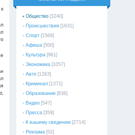
 к
Общество
[3240]
ял
Происшествия
[1631]
ил
Спорт
[1568]
го
Афиша
[500]
Культура
[961]
ые
Экономика
[1057]
ан
Авто
[1263]
ил
Криминал
[1371]
ия
ю,
Образование
[836]
Видео
[547]
Пресса
[359]
К вашему сведению
[2714]
Реклама
[52]