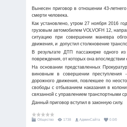
Вынесен приговор
в отношении 43-летнего
смерти человека.
Как установлено, утром 27 ноября 2016 г
грузовым автомобилем
VOLVO
FH
12,
напра
ситуацию при совершении маневра обг
движения, и допустил столкновение трансп
В результате ДТП пассажирке одного и
повреждения, от которых она впоследствии
На основании представленных
Прокурату
виновным в совершении преступления 
дорожного движения, повлекшее по неосто
свободы
с отбыванием наказания в колони
связанной с управлением транспортными сре
Данный приговор вступил в законную силу.
Общество
1738
АдминСайта
0.0
/
0