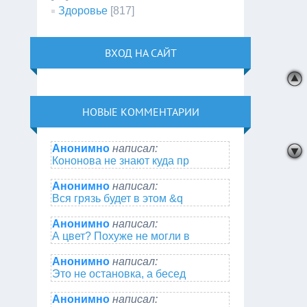
Здоровье
[817]
ВХОД НА САЙТ
НОВЫЕ КОММЕНТАРИИ
Анонимно
написал:
Кононова не знают куда пр
Анонимно
написал:
Вся грязь будет в этом &q
Анонимно
написал:
А цвет? Похуже не могли в
Анонимно
написал:
Это не остановка, а бесед
Анонимно
написал: