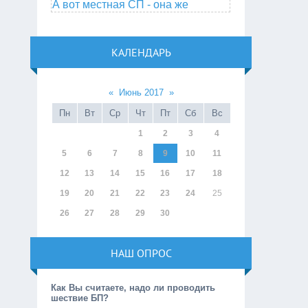
А вот местная СП - она же
КАЛЕНДАРЬ
«
Июнь 2017
»
Пн
Вт
Ср
Чт
Пт
Сб
Вс
1
2
3
4
5
6
7
8
9
10
11
12
13
14
15
16
17
18
19
20
21
22
23
24
25
26
27
28
29
30
НАШ ОПРОС
Как Вы считаете, надо ли проводить
шествие БП?