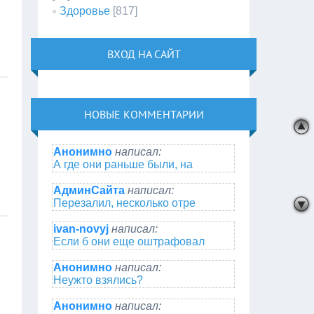
Здоровье
[817]
ВХОД НА САЙТ
НОВЫЕ КОММЕНТАРИИ
Анонимно
написал:
А где они раньше были, на
АдминСайта
написал:
Перезалил, несколько отре
ivan-novyj
написал:
Если б они еще оштрафовал
Анонимно
написал:
Неужто взялись?
Анонимно
написал: