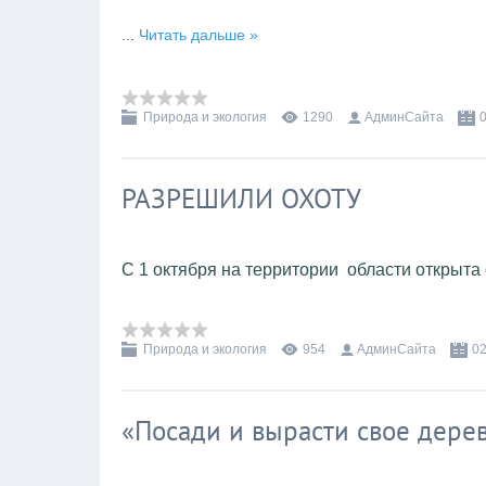
...
Читать дальше »
Природа и экология
1290
АдминСайта
РАЗРЕШИЛИ ОХОТУ
С 1 октября на территории области открыта
Природа и экология
954
АдминСайта
02
«Посади и вырасти свое дере