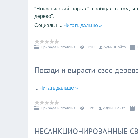
"Новоспасский портал" сообщал о том, ч
дерево".
Социальн
...
Читать дальше »
Природа и экология
1390
АдминСайта
Посади и вырасти свое дерев
...
Читать дальше »
Природа и экология
1128
АдминСайта
1
НЕСАНКЦИОНИРОВАННЫЕ С