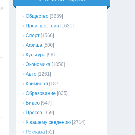
оё
Общество
[3239]
Происшествия
[1631]
Спорт
[1568]
Афиша
[500]
Культура
[961]
Экономика
[1056]
Авто
[1261]
Криминал
[1371]
Образование
[835]
Видео
[547]
Пресса
[359]
К вашему сведению
[2714]
Реклама
[52]