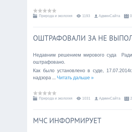
Природа и экология
1193
АдминСайта
0
ОШТРАФОВАЛИ ЗА НЕ ВЫПО
Недавним решением мирового суда Ради
оштрафовано.
Как было установлено в суде, 17.07.2014
надзора
...
Читать дальше »
Природа и экология
1031
АдминСайта
МЧС ИНФОРМИРУЕТ