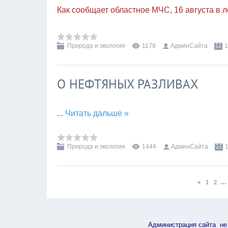
Как сообщает областное МЧС,
16 августа
в л
Природа и экология
1179
АдминСайта
1
О НЕФТЯНЫХ РАЗЛИВАХ
...
Читать дальше »
Природа и экология
1444
АдминСайта
...
«
1
2
Администрация сайта не 