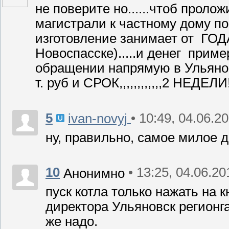
не поверите но......чтоб проло
магистрали к частному дому по
изготовление занимает от ГО
Новоспасске).....и денег примерно
обращении напрямую в Ульянов
т. руб и СРОК,,,,,,,,,,,,2 НЕДЕЛИ!
5
• 10:49, 04.06.2
ivan-novyj
ну, правильно, самое милое д
10
• 13:25, 04.06.20
Анонимно
пуск котла только нажать на к
директора Ульяновск регионга
же надо.