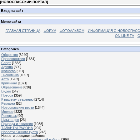
[
НОВОСПАССКИЙ ПОРТАЛ
]
Вход на сайт
Меню сайта
ГЛАВНАЯ СТРАНИЦА
ФОРУМ
ФОТОАЛЬБОМ
ИНФОРМАЦИЯ О НОВОСПАС
ON LINE TV
О
Categories
Общество
[3240]
Происшествия
[1631]
Спорт
[1568]
Афиша
[500]
Культура
[961]
Экономика
[1057]
Авто
[1263]
Криминал
[1371]
Образование
[836]
Видео
[547]
Пресса
[359]
К вашему сведению
[2714]
Реклама
[52]
Новоспасские вести
[1344]
Мнение
[322]
Репортаж
[90]
Цитата дня
[23]
Природа и экология
[1938]
ТАЛАНТЫ РАЙОНА
[204]
Новости Южного куста
[243]
Новости соседних районов
Новости сельских поселений района
[356]