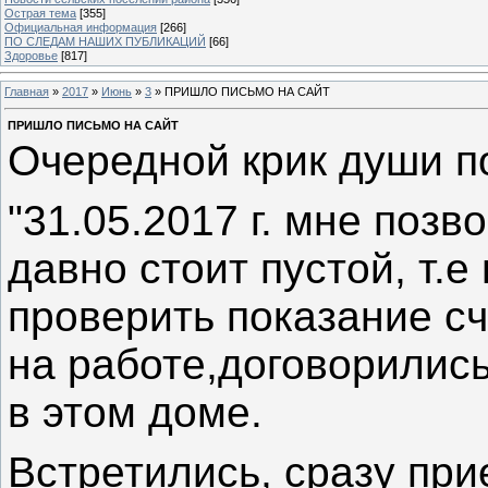
Острая тема
[355]
Официальная информация
[266]
ПО СЛЕДАМ НАШИХ ПУБЛИКАЦИЙ
[66]
Здоровье
[817]
Главная
»
2017
»
Июнь
»
3
» ПРИШЛО ПИСЬМО НА САЙТ
ПРИШЛО ПИСЬМО НА САЙТ
Очередной крик души по
"31.05.2017 г. мне позв
давно стоит пустой, т.
проверить показание сч
на работе,договорились 
в этом доме.
Встретились, сразу пр